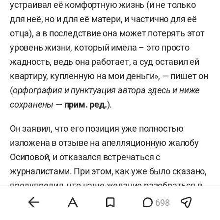
устраивал её комфортную жизнь (и не только
для неё, но и для её матери, и частично для её
отца), а в последствие она может потерять этот
уровень жизни, который имела – это просто
жадность, ведь она работает, а суд оставил ей
квартиру, купленную на мои деньги», — пишет он
(
орфография и пунктуация автора здесь и ниже
сохранены
—
прим. ред.
).
Он заявил, что его позиция уже полностью
изложена в отзыве на апелляционную жалобу
Осиповой, и отказался встречаться с
журналистами. При этом, как уже было сказано,
предупредил, что наше желание разобраться в
ситуации расценивает как вмешательство в
698
свою личную жизнь, и пригрозил уголовным