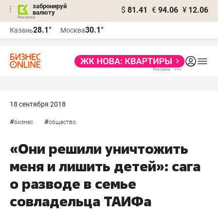
забронируй
$
81.41
€
94.06
¥
12.06
валюту
28.1°
30.1°
Казань
Москва
18 сентября 2018
#
#
бизнес
общество
«Они решили уничтожить
меня и лишить детей»: сага
о разводе в семье
совладельца ТАИФа