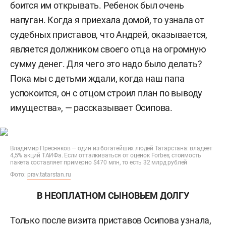
боится им открывать. Ребенок был очень
напуган. Когда я приехала домой, то узнала от
судебных приставов, что Андрей, оказывается,
является должником своего отца на огромную
сумму денег. Для чего это надо было делать?
Пока мы с детьми ждали, когда наш папа
успокоится, он с отцом строил план по выводу
имущества», — рассказывает Осипова.
Владимир Пресняков — один из богатейших людей Татарстана: владеет
4,5% акций ТАИФа. Если отталкиваться от оценок Forbes, стоимость
пакета составляет примерно $470 млн, то есть 32 млрд рублей
Фото:
prav.tatarstan.ru
В НЕОПЛАТНОМ СЫНОВЬЕМ ДОЛГУ
Только после визита приставов Осипова узнала,