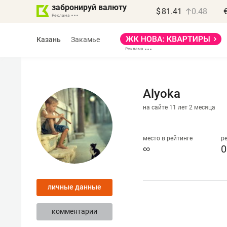
забронируй валюту
$
81.41
0.48
Казань
Закамье
Alyoka
на сайте 11 лет 2 месяца
Василь Мазитов
МАРТ
место в рейтинге
р
∞
0
«Не зная местных
правил, бизнес может
личные данные
потерять минимум
полгода»
комментарии
Как бизнесу выйти на зарубежные