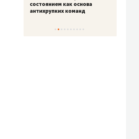
«Гонка Героев»
Казан