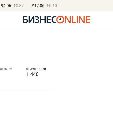
€
94.06
0.87
¥
12.06
0.10
Роман Ободец
Дарья С
«Готовые решения»
«Бросско
епутация
комментарии
1 440
«Мне лучше
«Мама говорил
не заработать вообще,
помогает отвл
чем потерять
от болезни, чу
репутацию»
себя живой»
Владелец отделочной фирмы
Наследница бизнеса по 