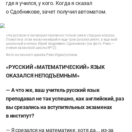
где я учился, у кого. Когда я сказал
о Сдобникове, зачет получил автоматом.
«На русском я заговорил прилично только уже в старших классах.
Помогли в этом мальчик-еврей и еще трое русских ребят, а еще мой
школьный учитель Юрий Андреевич Сдобников» (на фото: Рево —
ученик казанской школы №12)
Фото из личного архива Рево Идиатуллина
«РУССКИЙ «МАТЕМАТИЧЕСКИЙ» ЯЗЫК
ОКАЗАЛСЯ НЕПОДЪЕМНЫМ»
— А что же, ваш учитель русский язык
преподавал не так успешно, как английский, раз
вы срезались на вступительных экзаменах
в институт?
— Я срезался на математике, хотя да... из-за