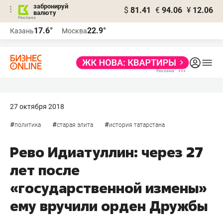
забронируй
$
81.41
€
94.06
¥
12.06
валюту
17.6°
22.9°
Казань
Москва
27 октября 2018
#
#
#
политика
старая элита
история татарстана
Рево Идиатуллин: через 27
лет после
«государственной измены»
ему вручили орден Дружбы