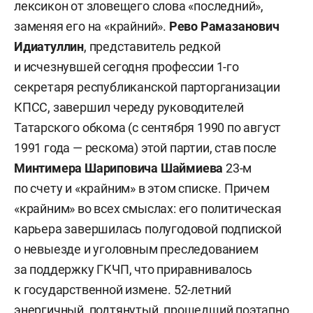
лексикон от зловещего слова «последний»,
заменяя его на «крайний».
Рево Рамазанович
Идиатуллин
, представитель редкой
и исчезнувшей сегодня профессии 1-го
секретаря республиканской парторганизации
КПСС, завершил череду руководителей
Татарского обкома (с сентября 1990 по август
1991 года — рескома) этой партии, став после
Минтимера Шариповича Шаймиева
23-м
по счету и «крайним» в этом списке. Причем
«крайним» во всех смыслах: его политическая
карьера завершилась полугодовой подпиской
о невыезде и уголовным преследованием
за поддержку ГКЧП, что приравнивалось
к государственной измене. 52-летний
энергичный, подтянутый, прошедший поэтапно