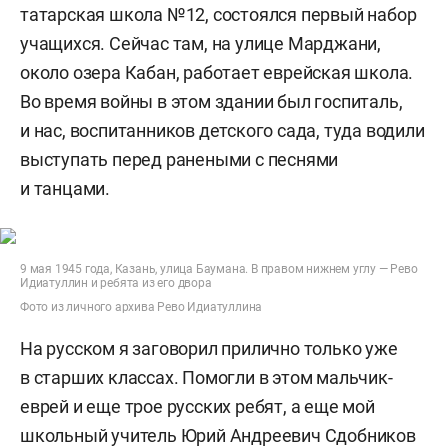
татарская школа №12, состоялся первый набор
учащихся. Сейчас там, на улице Марджани,
около озера Кабан, работает еврейская школа.
Во время войны в этом здании был госпиталь,
и нас, воспитанников детского сада, туда водили
выступать перед ранеными с песнями
и танцами.
9 мая 1945 года, Казань, улица Баумана. В правом нижнем углу — Рево
Идиатуллин и ребята из его двора
Фото из личного архива Рево Идиатуллина
На русском я заговорил прилично только уже
в старших классах. Помогли в этом мальчик-
еврей и еще трое русских ребят, а еще мой
школьный учитель Юрий Андреевич Сдобников