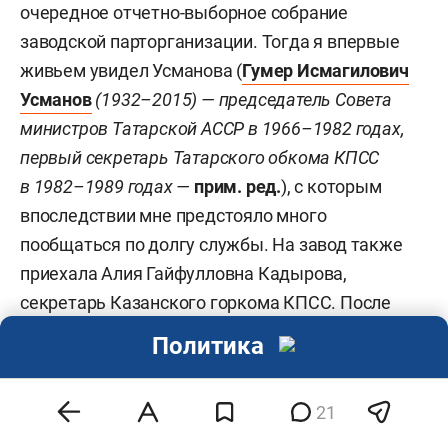
очередное отчетно-выборное собрание
заводской парторганизации. Тогда я впервые
живьем увидел Усманова (
Гумер Исмагилович
Усманов
(1932–2015) — председатель Совета
министров Татарской АССР в 1966–1982 годах,
первый секретарь Татарского обкома КПСС
в 1982–1989 годах —
прим. ред.
), с которым
впоследствии мне предстояло много
пообщаться по долгу службы. На завод также
приехала Алия Гайфулловна Кадырова,
секретарь Казанского горкома КПСС. После
собрания Гумер Исмагилович подходит ко мне
Политика
и говорит: «Я вас к себе заберу — вначале
заместителем министра, потом посмотрим».
21
Кадырова тут же возразила: «Нет, на товарища
Идиатуллина у горкома партии свои виды