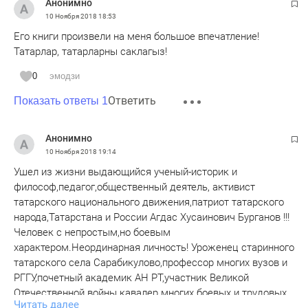
Анонимно
10 Ноября 2018
18:53
Его книги произвели на меня большое впечатление!
Татарлар, татарларны саклагыз!
0
эмодзи
Ответить
Показать ответы 1
Анонимно
10 Ноября 2018
19:14
Ушел из жизни выдающийся ученый-историк и
философ,педагог,общественный деятель, активист
татарского национального движения,патриот татарского
народа,Татарстана и России Агдас Хусаинович Бурганов !!!
Человек с непростым,но боевым
характером.Неординарная личность! Уроженец старинного
татарского села Сарабикулово,профессор многих вузов и
РГГУ,почетный академик АН РТ,участник Великой
Отечественной войны кавалер многих боевых и трудовых
Читать далее