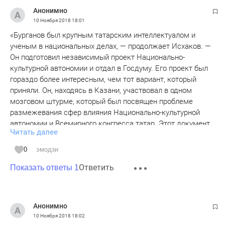
Анонимно
10 Ноября 2018
18:01
«Бурганов был крупным татарским интеллектуалом и
ученым в национальных делах, — продолжает Исхаков. —
Он подготовил независимый проект Национально-
культурной автономии и отдал в Госдуму. Его проект был
гораздо более интересным, чем тот вариант, который
приняли. Он, находясь в Казани, участвовал в одном
мозговом штурме, который был посвящен проблеме
размежевания сфер влияния Национально-культурной
автономии и Всемирного конгресса татар. Этот документ
Читать далее
потом переработал и опубликовал Римзиль Валеев. Агдас
Хусаинович, как активный деятель татарской общины
0
эмодзи
Москвы, хорошо знал ситуацию изнутри и помогал
Ответить
подготовить этот документ, документ получился
Показать ответы 1
интересным, но не реализованным. Но это уже не наша
вина».
Анонимно
А ЧЬЯ ЭТО ВИНА???!!!
10 Ноября 2018
18:02