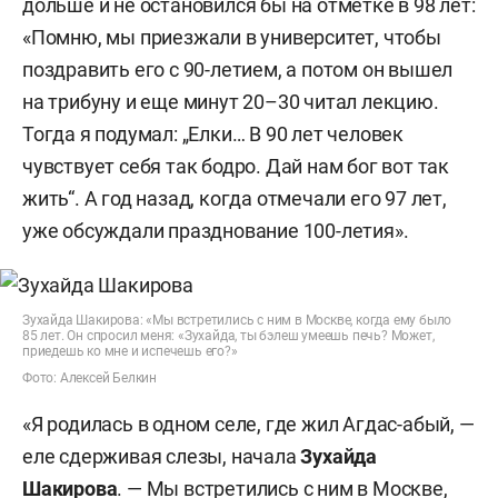
дольше и не остановился бы на отметке в 98 лет:
«Помню, мы приезжали в университет, чтобы
поздравить его с 90-летием, а потом он вышел
на трибуну и еще минут 20–30 читал лекцию.
Тогда я подумал: „Елки… В 90 лет человек
чувствует себя так бодро. Дай нам бог вот так
жить“. А год назад, когда отмечали его 97 лет,
уже обсуждали празднование 100-летия».
Зухайда Шакирова: «Мы встретились с ним в Москве, когда ему было
85 лет. Он спросил меня: «Зухайда, ты бэлеш умеешь печь? Может,
приедешь ко мне и испечешь его?»
Фото: Алексей Белкин
«Я родилась в одном селе, где жил Агдас-абый, —
еле сдерживая слезы, начала
Зухайда
Шакирова
. — Мы встретились с ним в Москве,