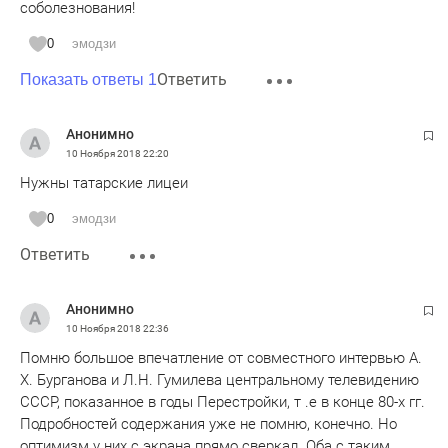
соболезнования!
0
эмодзи
Ответить
Показать ответы 1
Анонимно
10 Ноября 2018
22:20
Нужны татарские лицеи
0
эмодзи
Ответить
Анонимно
10 Ноября 2018
22:36
Помню большое впечатление от совместного интервью А.
Х. Бурганова и Л.Н. Гумилева центральному телевидению
СССР, показанное в годы Перестройки, т .е в конце 80-х гг.
Подробностей содержания уже не помню, конечно. Но
оптимизм у них с экрана прямо сверкал. Оба с таким