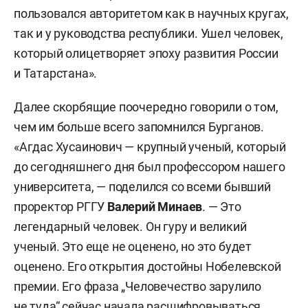
пользовался авторитетом как в научных кругах,
так и у руководства республики. Ушел человек,
который олицетворяет эпоху развития России
и Татарстана».
Далее скорбящие поочередно говорили о том,
чем им больше всего запомнился Бурганов.
«Агдас Хусаинович — крупный ученый, который
до сегодняшнего дня был профессором нашего
университета, — поделился со всеми бывший
проректор РГГУ
Валерий Минаев
. — Это
легендарный человек. Он гуру и великий
ученый. Это еще не оценено, но это будет
оценено. Его открытия достойны Нобелевской
премии. Его фраза „Человечество зарулило
не туда“ сейчас начала расшифровываться.