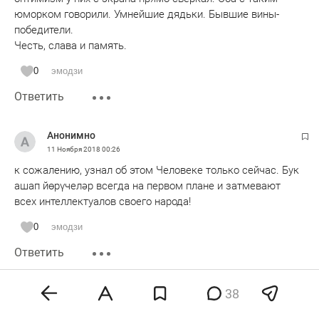
юморком говорили. Умнейшие дядьки. Бывшие вины-
победители.
Честь, слава и память.
0
эмодзи
Ответить
Анонимно
11 Ноября 2018
00:26
к сожалению, узнал об этом Человеке только сейчас. Бук
ашап йөрүчеләр всегда на первом плане и затмевают
всех интеллектуалов своего народа!
0
эмодзи
Ответить
Анонимно
38
11 Ноября 2018
12:42