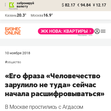
забронируй
$
82.17
€
94.84
¥
12.17
валюту
20.3°
16.9°
Казань
Москва
10 ноября 2018
#
общество
«Его фраза «Человечество
зарулило не туда» сейчас
начала расшифровываться»
В Москве простились с Агдасом