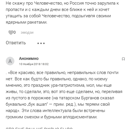
Не скажу про Человечество, но Россия точно зарулила к
пропасти и с каждым днем все ближе к ней и хочет
утащить за собой Человечество, подоыгивпя своими
ядерными ракетами.
0
эмодзи
Ответить
Анонимно
10 Ноября 2018
18:02
. «Все красиво, все правильно, неправильных слов почти
нет. Все как будто бы правильно, однако, по моему
мнению, это праздник ура-патриотизма, мол, мы еще
живы, то сделали, это, вот это еще сделаем, но, переливая
из пустого в порожнее (на татарском Бурганов сказал
буквально „бук ашап“ — прим. ред.), мы теряем свой
народ». Эти слова интеллектуала были встречены
громким смехом и бурными аплодисментами.