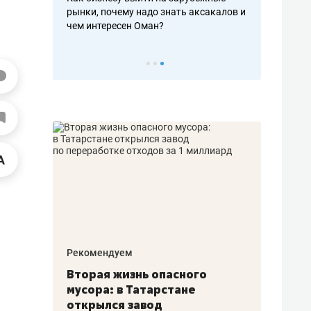
рафакте,
рынки, почему надо знать аксакалов и
о трехкратно
кредитов
чем интересен Оман?
клиентах и ч
Рекомендуем
Рекоме
а»:
Вторая жизнь опасного
Как Г
» –
мусора: в Татарстане
созда
ет
открылся завод
комфо