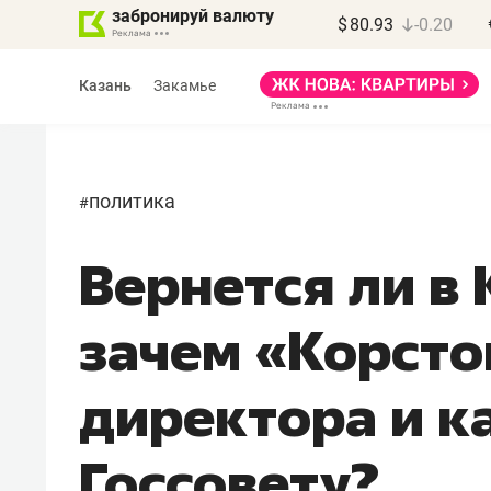
забронируй валюту
$
80.93
-0.20
Казань
Закамье
политика
#
Вернется ли в 
Василь Мазитов
МАРТ
зачем «Корсто
«Не зная местных
правил, бизнес может
директора и к
потерять минимум
полгода»
Госсовету?
Как бизнесу выйти на зарубежные