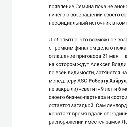
появление Семина пока не анонс
ничего о возвращении своего со
неофициальный источник в компа
Любопытно, что возможное воз
с громким финалом дела о пожар
оглашение приговора 21 мая — а
на котором ждут Алексея Влади
по всей видимости, затянется н
менеджеру ASG
Роберту Хайрул
не закрыли)
«светит» 9 лет и 6 
своего бизнес-партнера и состои
остается загадкой. Сам ленлорд
коротает время вдали от Родины.
распоряжении имеется замок Л