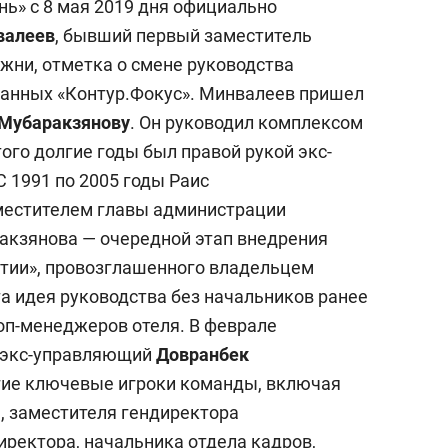
ь» с 8 мая 2019 дня официально
валеев
, бывший первый заместитель
жни, отметка о смене руководства
данных «Контур.Фокус». Минвалеев пришел
 Мубаракзянову
. Он руководил комплексом
того долгие годы был правой рукой экс-
 С 1991 по 2005 годы Раис
местителем главы администрации
ракзянова — очередной этап внедрения
атии», провозглашенного владельцем
та идея руководства без начальников ранее
оп-менеджеров отеля. В феврале
 экс-управляющий
Довранбек
гие ключевые игроки команды, включая
, заместителя гендиректора
иректора, начальника отдела кадров,