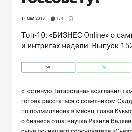
рынки, почему надо знать аксакал
чем интересен Оман?
11 мая 2019
184
Топ-10: «БИЗНЕС Online» о са
и интригах недели. Выпуск 15
«Гостиную Татарстана» возглавил та
готова расстаться с советником Са
Рекомендуем
Рекоме
по полмиллиона в месяц; глава Кукм
Элитный уровень в деталях
Анаст
о бизнесе отца; внучка Разиля Валеев
и бренд застройщика как
«Гукс
гарант качества: как
стать 
сына почившего сооснователя «Сувара