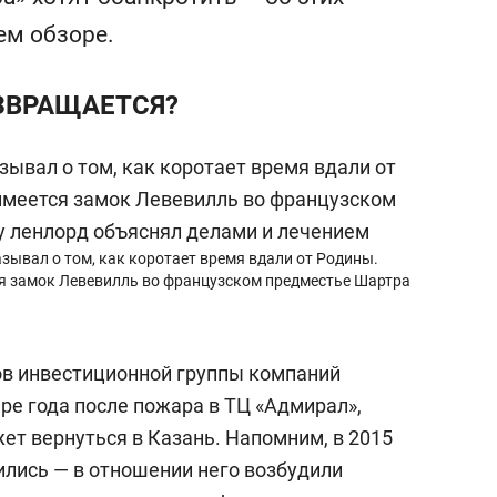
ов Азии»
свою сверхнагрузку
ем обзоре.
стрессом»
ОЗВРАЩАЕТСЯ?
зывал о том, как коротает время вдали от Родины.
ся замок Левевилль во французском предместье Шартра
ов инвестиционной группы компаний
ре года после пожара в ТЦ «Адмирал»,
ет вернуться в Казань. Напомним, в 2015
ились — в отношении него возбудили