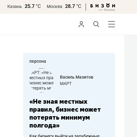
25.7
°С
28.7
°С
Казань
Москва
персона
еменова
Василь Мазитов
»
МАРТ
а: работа
«Не зная местных
«Мне лу
ечься
правил, бизнес может
не зара
вствовать
потерять минимум
чем пот
полгода»
репутац
пошиву
Как бизнесу выйти на зарубежные
Владелец от