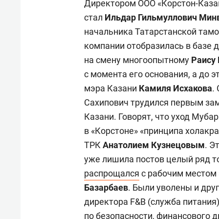
Директором ООО «Корстон-Казан
стал
Ильдар Гильмуллович Мин
начальника Татарстанской тамо
компании отобразилась в базе 
на смену многоопытному
Раису
с момента его основания, а до э
мэра Казани
Камиля Исхакова
.
Сахипович трудился первым за
Казани. Говорят, что уход Муба
в «Корстоне» «принципа холакр
ТРК
Анатолием Кузнецовым
. Э
уже лишила постов целый ряд т
распрощался
с рабочим местом
Базарбаев
.
Были уволены и дру
директора F&B (служба питания)
по безопасности, финансового д