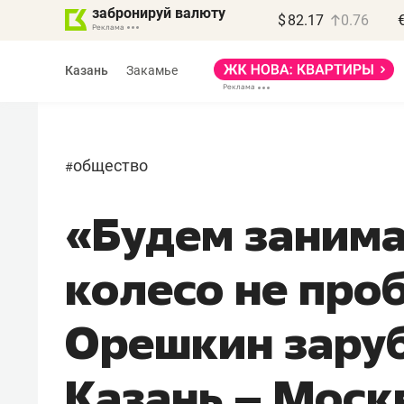
забронируй валюту
$
82.17
0.76
Казань
Закамье
общество
#
«Будем занима
Василь Мазитов
МАРТ
колесо не про
«Не зная местных
правил, бизнес может
Орешкин зару
потерять минимум
полгода»
Казань – Моск
Как бизнесу выйти на зарубежные