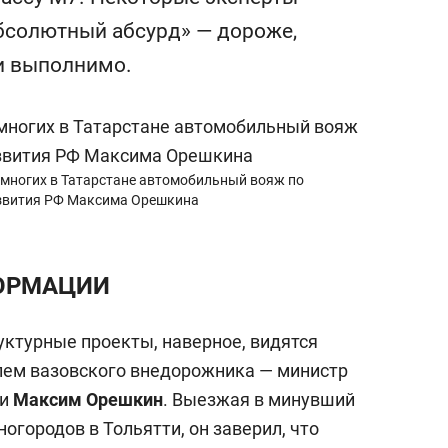
состоянием как основа
абсолютный абсурд» — дороже,
антихрупких команд
и выполнимо.
 многих в Татарстане автомобильный вояж по
звития РФ Максима Орешкина
ОРМАЦИИ
уктурные проекты, наверное, видятся
улем вазовского внедорожника — министр
ии
Максим Орешкин
. Выезжая в минувший
огородов в Тольятти, он заверил, что