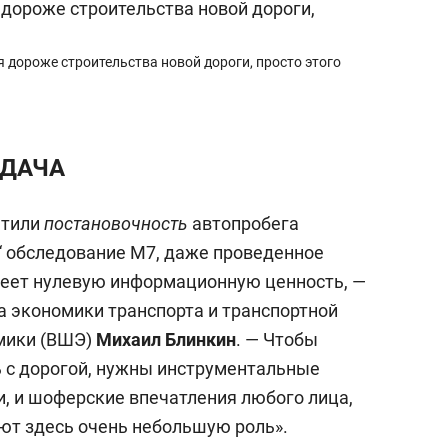
 дороже строительства новой дороги, просто этого
АДАЧА
етили
постановочность
автопробега
“ обследование М7, даже проведенное
меет нулевую информационную ценность, —
а экономики транспорта и транспортной
мики (ВШЭ)
Михаил Блинкин
. — Чтобы
ь с дорогой, нужны инструментальные
и, и шоферские впечатления любого лица,
ют здесь очень небольшую роль».