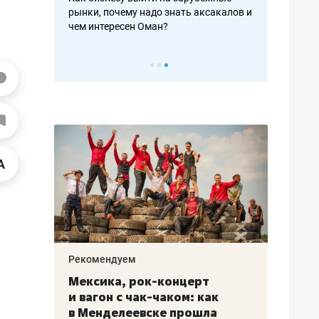
рафакте,
рынки, почему надо знать аксакалов и
о трехкратно
кредитов
чем интересен Оман?
клиентах и ч
Рекомендуем
Рекоме
ой
Мексика, рок-концерт
«Прор
и вагон с чак-чаком: как
30 ме
еским
в Менделеевске прошла
лечит