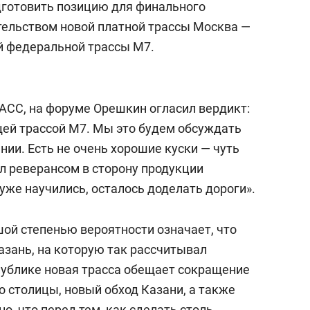
дготовить позицию для финального
тельством новой платной трассы Москва —
й федеральной трассы М7.
АСС, на форуме Орешкин огласил вердикт:
ей трассой М7. Мы это будем обсуждать
ии. Есть не очень хорошие куски — чуть
л реверансом в сторону продукции
же научились, осталось доделать дороги».
шой степенью вероятности означает, что
зань, на которую так рассчитывал
спублике новая трасса обещает сокращение
 столицы, новый обход Казани, а также
о, что перед тем, как сделать столь