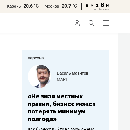
20.6
°С
20.7
°С
Казань
Москва
персона
еменова
Василь Мазитов
»
МАРТ
а: работа
«Не зная местных
«Мне лу
ечься
правил, бизнес может
не зара
вствовать
потерять минимум
чем пот
полгода»
репутац
пошиву
Как бизнесу выйти на зарубежные
Владелец от