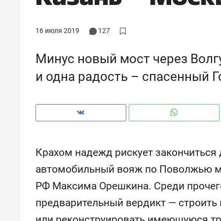
рынки, почему надо знать аксакал
чем интересен Оман?
16 июля 2019
127
Минус новый мост через Волг
и одна радость – спасенный Г
Крахом надежд рискует закончиться 
автомобильный вояж по Поволжью м
Рекомендуем
Рекоме
РФ Максима Орешкина. Среди прочег
Как ГК «МИР ГРУПП» и ВТБ
150 ка
предварительный вердикт — строить 
создают оазис жилого
ID вме
комфорта под Казанью
безоп
или реконструировать имеющуюся тр