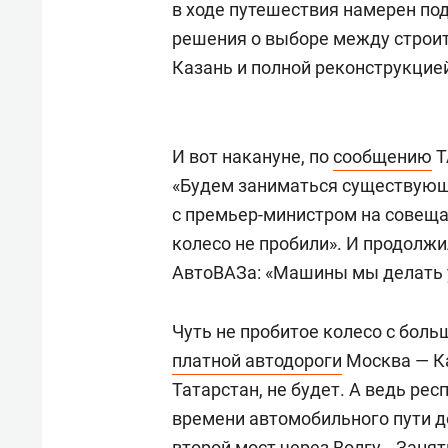
в ходе путешествия намерен по
решения о выборе между строи
Казань и полной реконструкцие
И вот накануне, по
сообщению
Т
«Будем заниматься существующ
с премьер-министром на совещан
колесо не пробили». И продолжи
АвтоВАЗа: «Машины мы делать у
Чуть не пробитое колесо с боль
платной автодороги
Москва — Ка
Татарстан, не будет. А ведь ре
времени автомобильного пути до
второй мост через Волгу… Занятн