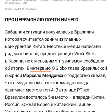
по многим СМИ
Фото: «БИЗНЕС Online»
ПРО ЦЕРЕМОНИЮ ПОЧТИ НИЧЕГО
Забавная ситуация получилась в Бразилии,
которая считается одним из главных
конкурентов Китая. Местные медиа написали
ряд материалов, предвещающих WorldSkills
в Казани, но с меньшим энтузиазмом сообщили
об итогах. В
интервью
O Globo глава бразильской
сборной
Марсело Мендонса
с гордостью сказал,
что в медальном зачете команда всегда
занимает место в топ-4. В столице РТ же
Бразилии досталось 5-е место — впереди Китай,
Россия, Южная Корея и китайский Тайбэй.
Участникам должно быть обидно, ведь, как