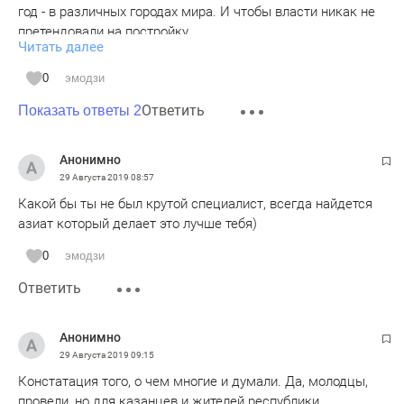
год - в различных городах мира. И чтобы власти никак не
претендовали на постройку.
Читать далее
Технологии быстрого и качественного строительства есть.
Так сказать: труд во благо мира и людей!
0
эмодзи
А что тут? Ну победил тот, кто 40 кирпичей быстрее всех
Ответить
сложил - правильно и аккуратно. И что? На стройке он
Показать ответы 2
также будет по 40 кирпичей складывать и все, дом не
построит - раствор не тот, кирпичи не те, условия труда
Анонимно
далеки от показательной площадки.
29 Августа 2019
08:57
Поймите, чемпион по кубику Рубика может только одно -
Какой бы ты не был крутой специалист, всегда найдется
быстро складывать кубик Рубика.
азиат который делает это лучше тебя)
0
эмодзи
Ответить
Анонимно
29 Августа 2019
09:15
Констатация того, о чем многие и думали. Да, молодцы,
провели, но для казанцев и жителей республики