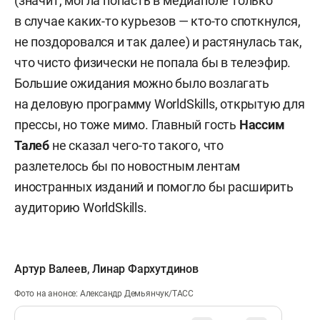
(значит, могла попасть в медиаполе только
в случае каких-то курьезов — кто-то споткнулся,
не поздоровался и так далее) и растянулась так,
что чисто физически не попала бы в телеэфир.
Большие ожидания можно было возлагать
на деловую программу WorldSkills, открытую для
прессы, но тоже мимо. Главный гость
Нассим
Талеб
не сказал чего-то такого, что
разлетелось бы по новостным лентам
иностранных изданий и помогло бы расширить
аудиторию WorldSkills.
Артур Валеев
,
Линар Фархутдинов
Фото на анонсе: Александр Демьянчук/ТАСС