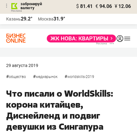
забронируй
$
81.41
€
94.06
¥
12.06
валюту
29.2°
31.9°
Казань
Москва
29 августа 2019
#
#
#
общество
медиарынок
worldskills-2019
Что писали о WorldSkills:
корона китайцев,
Диснейленд и подвиг
девушки из Сингапура