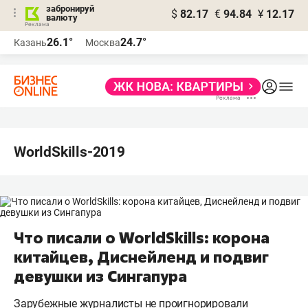
забронируй
$
82.17
€
94.84
¥
12.17
валюту
26.1°
24.7°
Казань
Москва
WorldSkills-2019
Что писали о WorldSkills: корона
китайцев, Диснейленд и подвиг
девушки из Сингапура
Зарубежные журналисты не проигнорировали