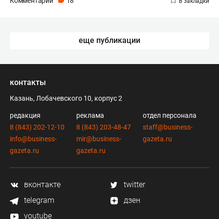
Комментарии
18
еще публикации
контакты
Казань, Лобачевского 10, корпус 2
редакция
реклама
отдел персонала
8 (843) 202-12-10
8 (843) 203-48-47
staff@business-
info@business-
mir@business-
gazeta.ru
gazeta.ru
gazeta.ru
вконтакте
twitter
telegram
дзен
youtube