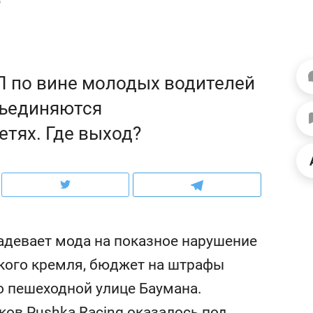
ов и
о трехкратном росте цен, дотошных
школьной формы о конт
клиентах и чудных запросах мастеров
налогах и развитии без 
П по вине молодых водителей
бъединяются
етях. Где выход?
девает мода на показное нарушение
ндуем
Рекомендуем
ского кремля, бюджет на штрафы
асия Иванова,
Психотерапевт «Форос
по пешеходной улице Баумана.
уми»: «Наша задача –
«Директорский невроз
местом встречи всех
когда человек не счита
ов Pushka Racing оказалось под