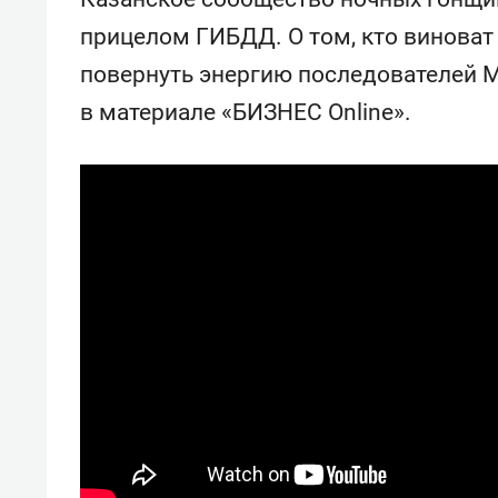
«Баркли» усиливает
фанат
прицелом ГИБДД. О том, кто виноват
«Резиденцию ДАН»
повернуть энергию последователей М
в материале «БИЗНЕС Online».