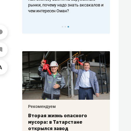
рафакте,
рынки, почему надо знать аксакалов и
о трехкратно
кредитов
чем интересен Оман?
клиентах и ч
Рекомендуем
Рекоме
а»:
Вторая жизнь опасного
Как Г
» –
мусора: в Татарстане
созда
ет
открылся завод
комфо