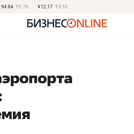
€
94.84
0.78
¥
12.17
0.10
 аэропорта
Роман Ободец
Дарья С
«Готовые решения»
«Бросско
:
«Мне лучше
«Мама говорил
не заработать вообще,
помогает отвл
емия
чем потерять
от болезни, чу
репутацию»
себя живой»
в
Владелец отделочной фирмы
Наследница бизнеса по 