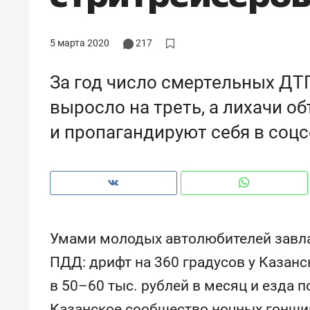
рынки, почему надо знать аксакал
чем интересен Оман?
5 марта 2020
217
За год число смертельных ДТ
выросло на треть, а лихачи о
и пропагандируют себя в соцс
Умами молодых автолюбителей завла
Рекомендуем
Рекоме
ПДД: дрифт на 360 градусов у Казан
Элитный уровень в деталях
Анаст
в 50–60 тыс. рублей в месяц и езда 
и бренд застройщика как
«Гукс
гарант качества: как
стать 
Казанское сообщество ночных гонщик