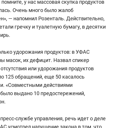
 помните, у нас массовая скупка продуктов
лась. Очень много было жалоб
цен», — напомнил Розенталь. Действительно,
етали гречку и туалетную бумагу, в десятки
ирь.
олько удорожания продуктов: в УФАС
ы масок, их дефицит. Назвал спикер
 отсутствия или удорожания продуктов
ило 125 обращений, еще 50 касалось
тки. «Совместными действиями
с было выдано 10 предостережений,
он.
 пресс-службе управления, речь идет о деле
ФАС
усмотрел
нарушение закона в том, что