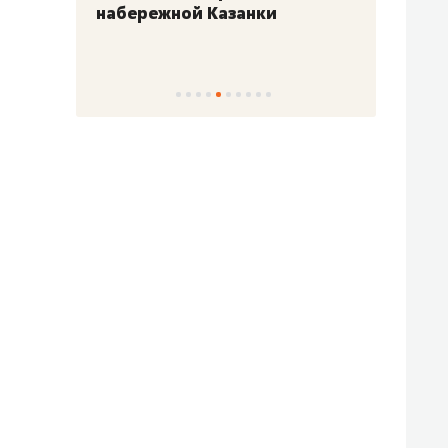
набережной Казанки
«Барк
«Рез