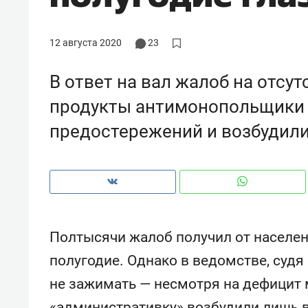
12 августа 2020
23
В ответ на вал жалоб на отс
продукты антимонопольщики 
предостережений и возбудили
Полтысячи жалоб получил от населен
Рекомендуем
Рекоме
полугодие. Однако в ведомстве, судя
и Face
Опыт выживания в дикой
Мекси
не зажимать — несмотря на дефицит 
 будет
природе, работа
и ваго
ва»
с ментальным и физическим
в Мен
«административку» возбудили лишь в