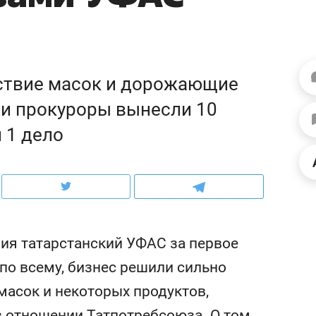
рынки, почему надо знать аксакалов и
о трехкратном росте це
чем интересен Оман?
клиентах и чудных запр
утствие масок и дорожающие
и прокуроры вынесли 10
 1 дело
ия татарстанский УФАС за первое
ндуем
Рекомендуем
 по всему, бизнес решили сильно
ка, рок-концерт
«Прорывы случались к
масок и некоторых продуктов,
н с чак-чаком: как
30 метров»: как «Водо
делеевске прошла
лечит подземные арте
 отношении Татпотребсоюза. О том,