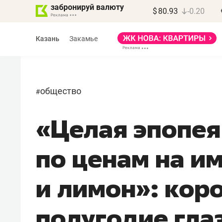
забронируй валюту
$
80.93
-0.20
Казань
Закамье
общество
#
«Целая эпопея
по ценам на и
и лимон»: кор
полугодие гл