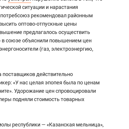
ической ситуации и нарастания
тпотребсоюз рекомендовал районным
высить оптово-отпускные цены
овышение предлагалось осуществить
ю в союзе объяснили повышением цен
 энергоносители (газ, электроэнергию,
а поставщиков действительно
икер: «У нас целая эпопея была по ценам
мните». Удорожание цен спровоцировали
леры подняли стоимость товарных
олы республики — «Казанская мельница»,