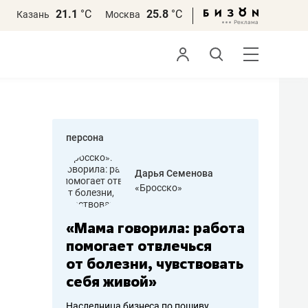
21.1
°С
25.8
°С
Казань
Москва
персона
бодец
Дарья Семенова
 решения»
«Бросско»
«Мама говорила: работа
«Не зна
вообще,
помогает отвлечься
правил,
от болезни, чувствовать
потерят
себя живой»
полгода
ирмы
Наследница бизнеса по пошиву
Как бизнесу 