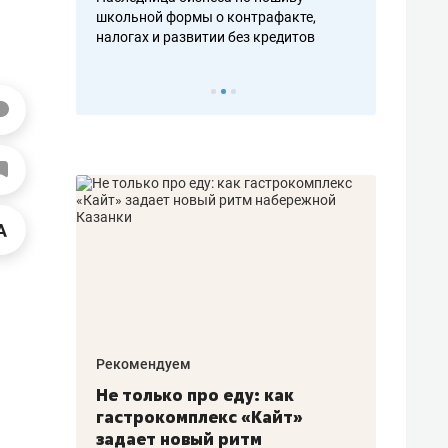
н, дотошных
школьной формы о контрафакте,
рынки, почем
осах мастеров
налогах и развитии без кредитов
чем интересе
Рекомендуем
Рекоме
аждые
Не только про еду: как
Элитн
канал»
гастрокомплекс «Кайт»
и бре
рии
задает новый ритм
гаран