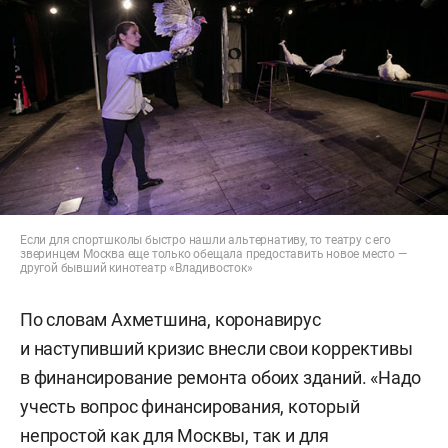
Если для спортшколы быстро нашли альтернативу, то театру с его
зверинцем Москва еще только обещала предоставить новое место —
другой бывший кинотеатр «Владивосток»
По словам Ахметшина, коронавирус
и наступивший кризис внесли свои коррективы
в финансирование ремонта обоих зданий. «Надо
учесть вопрос финансирования, который
непростой как для Москвы, так и для