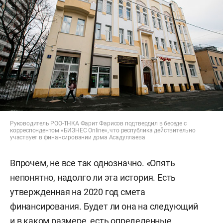
Руководитель РОО-ТНКА Фарит Фарисов подтвердил в беседе с
корреспондентом «БИЗНЕС Online», что республика действительно
участвует в финансировании дома Асадуллаева
Впрочем, не все так однозначно. «Опять
непонятно, надолго ли эта история. Есть
утвержденная на 2020 год смета
финансирования. Будет ли она на следующий
и в каком размере, есть определенные