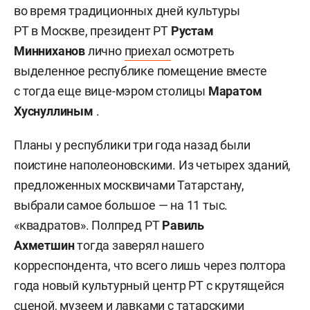
во время традиционных дней культуры
РТ в Москве, президент РТ
Рустам
Минниханов
лично
приехал
осмотреть
выделенное республике помещение вместе
с тогда еще вице-мэром столицы
Маратом
Хуснуллиным
.
Планы у республики три года назад были
поистине наполеоновскими. Из четырех зданий,
предложенных москвичами Татарстану,
выбрали самое большое — на 11 тыс.
«квадратов». Полпред РТ
Равиль
Ахметшин
тогда заверял нашего
корреспондента, что всего лишь через полтора
года новый культурный центр РТ с крутящейся
сценой, музеем и лавками с татарскими