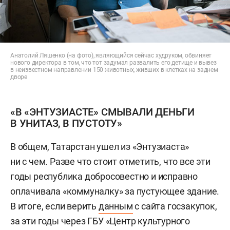
Анатолий Ляшенко (на фото), являющийся сейчас худруком, обвиняет
нового директора в том, что тот задумал развалить его детище и вывез
в неизвестном направлении 150 животных, живших в клетках на заднем
дворе
«В «ЭНТУЗИАСТЕ» СМЫВАЛИ ДЕНЬГИ
В УНИТАЗ, В ПУСТОТУ»
В общем, Татарстан ушел из «Энтузиаста»
ни с чем. Разве что стоит отметить, что все эти
годы республика добросовестно и исправно
оплачивала «коммуналку» за пустующее здание.
В итоге, если верить
данным
с сайта госзакупок,
за эти годы через ГБУ «Центр культурного