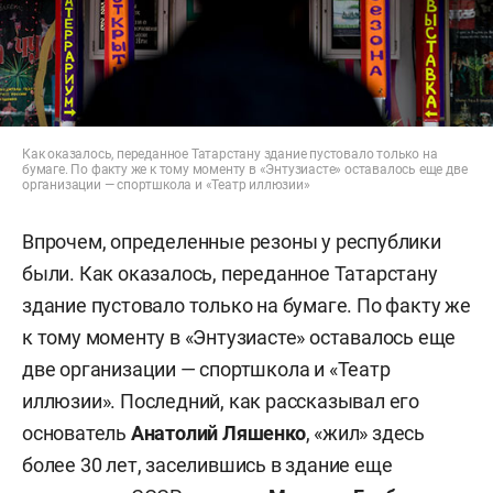
Как оказалось, переданное Татарстану здание пустовало только на
бумаге. По факту же к тому моменту в «Энтузиасте» оставалось еще две
организации — спортшкола и «Театр иллюзии»
Впрочем, определенные резоны у республики
были. Как оказалось, переданное Татарстану
здание пустовало только на бумаге. По факту же
к тому моменту в «Энтузиасте» оставалось еще
две организации — спортшкола и «Театр
иллюзии». Последний, как рассказывал его
основатель
Анатолий Ляшенко
, «жил» здесь
более 30 лет, заселившись в здание еще