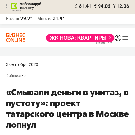
забронируй
$
81.41
€
94.06
¥
12.06
валюту
29.2°
31.9°
Казань
Москва
3 сентября 2020
#
общество
«Смывали деньги в унитаз, в
пустоту»: проект
татарского центра в Москве
лопнул