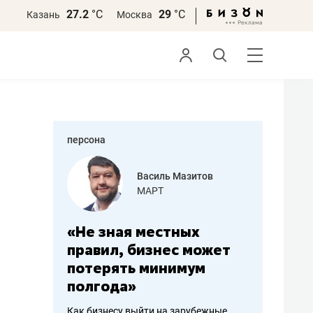
27.2
°С
29
°С
Казань
Москва
персона
еменова
Василь Мазитов
»
МАРТ
а: работа
«Не зная местных
«Мне лу
ечься
правил, бизнес может
не зара
вствовать
потерять минимум
чем пот
полгода»
репутац
пошиву
Как бизнесу выйти на зарубежные
Владелец от