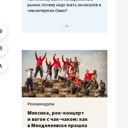
рафакте,
рынки, почему надо знать аксакалов и
о трехкратно
кредитов
чем интересен Оман?
клиентах и ч
Рекомендуем
Рекоме
ой
Мексика, рок-концерт
«Прор
и вагон с чак-чаком: как
30 ме
еским
в Менделеевске прошла
лечит