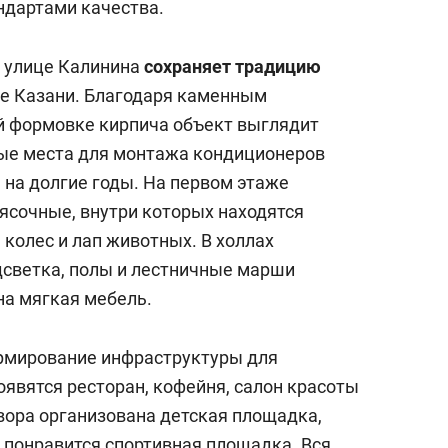
ндартами качества.
 улице Калинина
сохраняет традицию
ре Казани. Благодаря каменным
й формовке кирпича объект выглядит
ные места для монтажа кондиционеров
 на долгие годы. На первом этаже
сочные, внутри которых находятся
колес и лап животных. В холлах
светка, полы и лестничные марши
а мягкая мебель.
ормирование инфраструктуры для
оявятся ресторан, кофейня, салон красоты
двора организована детская площадка,
 понравится спортивная площадка. Вся