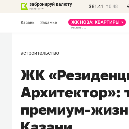
забронируй валюту
$
81.41
0.48
Казань
Закамье
строительство
#
ЖК «Резиденц
Василь Мазитов
МАРТ
Архитектор»: 
«Не зная местных
правил, бизнес может
премиум-жизни
потерять минимум
полгода»
Казани
Как бизнесу выйти на зарубежные