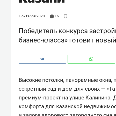
рынки, почему надо знать аксакал
чем интересен Оман?
1 октября 2020
16
Победитель конкурса застро
бизнес-класса» готовит новый
Высокие потолки, панорамные окна, 
секретный сад и дом для своих — «Т
Рекомендуем
Рекоме
премиум-проект на улице Калинина. 
Как ГК «МИР ГРУПП» и ВТБ
150 ка
комфорта для казанской недвижимост
создают оазис жилого
ID вме
комфорта под Казанью
безоп
и залоге здорового загородного сна 