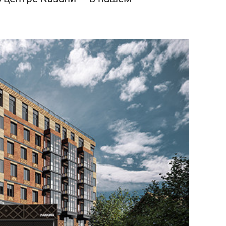
состоянием как основа
антихрупких команд