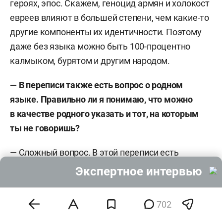
героях, эпос. Скажем, геноцид армян и холокост
евреев влияют в большей степени, чем какие-то
другие компоненты их идентичности. Поэтому
даже без языка можно быть 100-процентно
калмыком, бурятом и другим народом.
— В переписи также есть вопрос о родном
языке. Правильно ли я понимаю, что можно
в качестве родного указать и тот, на которым
ты не говоришь?
— Сложный вопрос. В этой переписи есть
новация в формулировке языковых вопросов.
Экспертное интервью
Спрашивают, знаете ли вы русский, какие еще
языки — эти вопросы и раньше были. А есть
702
вопрос о том, какой используете в жизни. Это