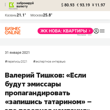
забронируй
$
80.93
€
93.19
¥
11.97
валюту
21.1°
25.8°
Казань
Москва
31 января 2021
#
#
перепись-2021
экспертное интервью
Валерий Тишков: «Если
будут эмиссары
пропагандировать
«запишись татарином» –