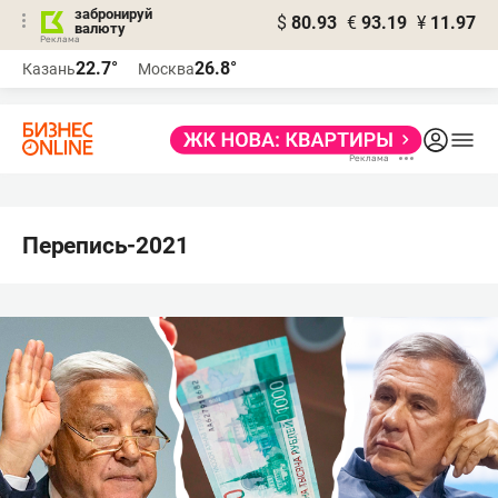
забронируй
$
80.93
€
93.19
¥
11.97
валюту
22.7°
26.8°
Казань
Москва
Перепись-2021