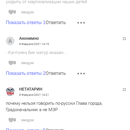
уходить от маргинализации наших детей
0
эмодзи
Ответить
Показать ответы 1
Анонимно
8 Февраля 2021
14:19
- Кәчтүнең бик матур икәәән...
0
эмодзи
Ответить
Показать ответы 2
НЕТАТАРИН
8 Февраля 2021
14:21
почему нельзя говорить по-русски Глава города,
Градоначальник а не МЭР
0
эмодзи