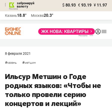
забронируй
$
80.93
€
93.19
¥
11.97
валюту
18.8°
20.3°
Казань
Москва
8 февраля 2021
#
#
казань
метшин
Ильсур Метшин о Годе
родных языков: «Чтобы не
только провели серию
концертов и лекций»