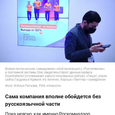
Вскоре после начала «замедления» сбой произошел у «Ростелекома»
и платежной системы Qiwi, свидетельствуют данные сервиса
DownDetector (отслеживает работу популярных сайтов). «Пишут, упали
сайты Госдумы и Кремля. Ну логично. Хорошо «Твиттер» «замедлили»
Фото: © Илья Питалев, РИА «Новости»
Сама компания вполне обойдется без
русскоязычной части
Пока неясно, как именно Роскомнадзор