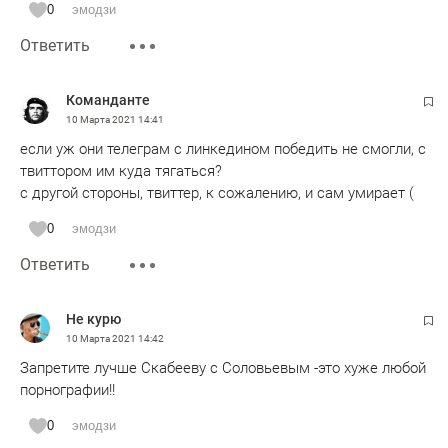
0
эмодзи
Ответить
Команданте
10 Марта 2021
14:41
если уж они телеграм с линкедином победить не смогли, с
твиттором им куда тягаться?
с другой стороны, твиттер, к сожалению, и сам умирает (
0
эмодзи
Ответить
Не курю
10 Марта 2021
14:42
Запретите лучше Скабееву с Соловьевым -это хуже любой
порнографии!!
0
эмодзи