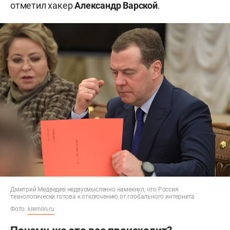
отметил хакер
Александр Варской
.
Дмитрий Медведев недвусмысленно намекнул, что Россия
технологически готова к отключению от глобального интернета
Фото:
kremlin.ru