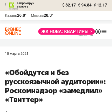
забронируй
$
82.17
€
94.84
¥
12.17
валюту
26.8°
28.3°
Казань
Москва
10 марта 2021
«Обойдутся и без
русскоязычной аудитории»:
Роскомнадзор «замедлил»
«Твиттер»