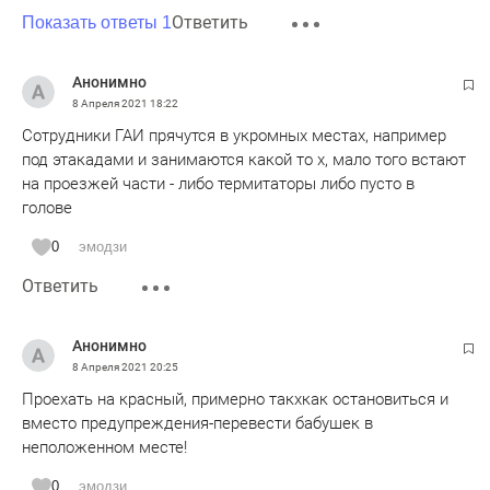
Ответить
Показать ответы 1
Анонимно
8 Апреля 2021
18:22
Сотрудники ГАИ прячутся в укромных местах, например
под этакадами и занимаются какой то х, мало того встают
на проезжей части - либо термитаторы либо пусто в
голове
0
эмодзи
Ответить
Анонимно
8 Апреля 2021
20:25
Проехать на красный, примерно такхкак остановиться и
вместо предупреждения-перевести бабушек в
неположенном месте!
0
эмодзи