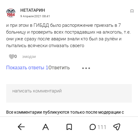
НЕТАТАРИН
9 Апреля 2021
08:41
и при этом в ГИБДД было распоряжение приехать в 7
больницу и проверить всех пострадавших на алкоголь, т.е.
они уже сразу после аварии знали кто был за рулём и
пытались всячески отмазать своего
0
эмодзи
Ответить
Показать ответы 1
Все комментарии публикуются только после модерации с
задержкой 2-10 минут.
Редакция оставляет за собой право отказать в публикации
111
вашего комментария.