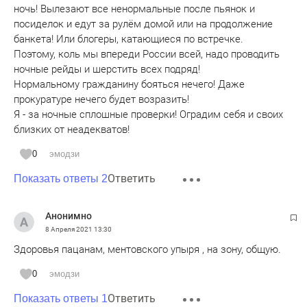
ночь! Вылезают все ненормальные после пьянок и
посиделок и едут за рулём домой или на продолжение
банкета! Или блогеры, катающиеся по встречке.
Поэтому, коль мы впереди России всей, надо проводить
ночные рейды и шерстить всех подряд!
Нормальному гражданину бояться нечего! Даже
прокуратуре нечего будет возразить!
Я - за ночные сплошные проверки! Оградим себя и своих
близких от неадекватов!
0
эмодзи
Ответить
Показать ответы 2
Анонимно
8 Апреля 2021
13:30
Здоровья пацанам, ментовского упыря , на зону, общую.
0
эмодзи
Ответить
Показать ответы 1