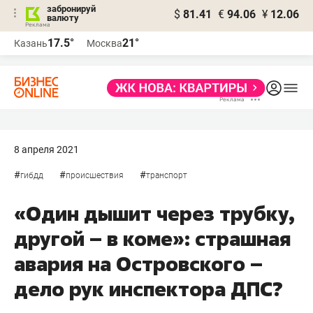
забронируй
$
81.41
€
94.06
¥
12.06
валюту
17.5°
21°
Казань
Москва
8 апреля 2021
#
#
#
гибдд
происшествия
транспорт
«Один дышит через трубку,
другой – в коме»: страшная
авария на Островского –
дело рук инспектора ДПС?