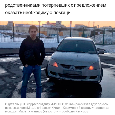
родственниками потерпевших с предложением
оказать необходимую помощь.
О деталях ДТП корреспонденту «БИЗНЕС Online» рассказал друг одного
из пассажиров Mitsubishi Lancer Кирилл Касимов. «В аварии участвовал
мой друг Марат Хусаинов (на фото)», — сообщил Касимов