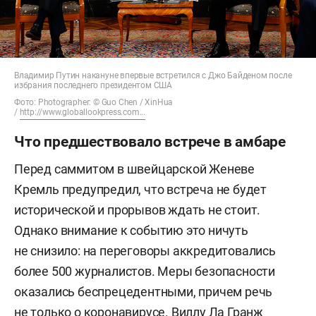
Владимир Путин накануне впервые встретился с Джо Байденом после
избрания последнего президентом США
Фото: Photographer: © Guo Chen / XinHua
/
http://www.globallookpress.com...
Что предшествовало встрече в амбаре
Перед саммитом в швейцарской Женеве
Кремль предупредил, что встреча не будет
исторической и прорывов ждать не стоит.
Однако внимание к событию это ничуть
не снизило: на переговоры аккредитовались
более 500 журналистов. Меры безопасности
оказались беспрецедентными, причем речь
не только о коронавирусе. Виллу Ла Гранж