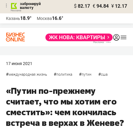
забронируй
$
82.17
€
94.84
¥
12.17
валюту
18.9°
16.6°
Казань
Москва
17 июня 2021
#
#
#
#
международная жизнь
политика
путин
сша
«Путин по-прежнему
считает, что мы хотим его
сместить»: чем кончилась
встреча в верхах в Женеве?