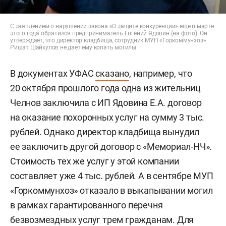
С заявлением о нарушении закона «О защите конкуренции» еще в марте
этого года обратился предприниматель Евгений Ядовин (на фото). Он
утверждает, что директор кладбища, сотрудник МУП «Горкоммунхоз»
Ришат Шайхулов не дает ему копать могилы
В документах УФАС
сказано
, например, что
20 октября прошлого года одна из жительниц
Челнов заключила с ИП Ядовина Е.А. договор
на оказание похоронных услуг на сумму 3 тыс.
рублей. Однако директор кладбища вынудил
ее заключить другой договор с «Мемориал-НЧ».
Стоимость тех же услуг у этой компании
составляет уже 4 тыс. рублей. А в сентябре МУП
«Горкоммунхоз» отказало в выкапывании могил
в рамках гарантированного перечня
безвозмездных услуг трем гражданам. Для