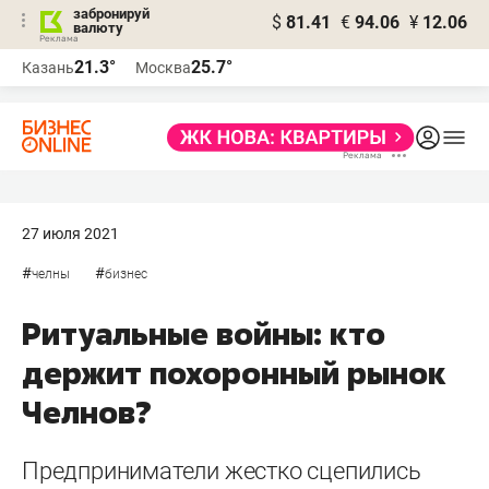
забронируй
$
81.41
€
94.06
¥
12.06
валюту
21.3°
25.7°
Казань
Москва
27 июля 2021
#
#
челны
бизнес
Ритуальные войны: кто
держит похоронный рынок
Челнов?
Предприниматели жестко сцепились