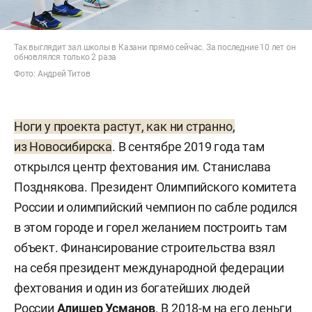
Так выглядит зал школы в Казани прямо сейчас. За последние 10 лет он
обновлялся только 2 раза
Фото: Андрей Титов
Ноги у проекта растут, как ни странно,
из Новосибирска
. В сентябре 2019 года там
открылся центр фехтования им. Станислава
Позднякова. Президент Олимпийского комитета
России и олимпийский чемпион по сабле родился
в этом городе и горел желанием построить там
объект. Финансирование строительства взял
на себя президент международной федерации
фехтования и один из богатейших людей
России
Алишер Усманов
. В 2018-м на его деньги