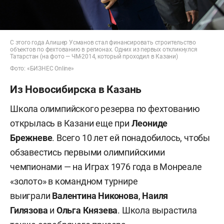
С этого года Алишер Усманов стал финансировать строительство
объектов по фехтованию в регионах. Одних из первых откликнулся
Татарстан (на фото — ЧМ-2014, который проходил в Казани)
Фото: «БИЗНЕС Online»
Из Новосибирска в Казань
Школа олимпийского резерва по фехтованию
открылась в Казани еще при
Леониде
Брежневе
. Всего 10 лет ей понадобилось, чтобы
обзавестись первыми олимпийскими
чемпионами — на Играх 1976 года в Монреале
«золото» в командном турнире
выиграли
Валентина Никонова
,
Наиля
Гилязова
и
Ольга Князева
. Школа вырастила