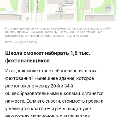
Пристрой появится на промежутке между залом фехтовальщиков и 20-й
школой (помечен на карте красным). Волейбольно-баскетбольные
площадки, которые сейчас там, перенесут в другое место
Фото: «Яндекс.Карты»
Школа сможет набирать 1,6 тыс.
фехтовальщиков
Итак, какой же станет обновленная школа
фехтования? Нынешнее здание, которое
расположено между 20-й и 34-й
общеобразовательными школами, останется
на месте. Если его снести, стоимость проекта
увеличится кратно — и речь пойдет уже
не о сотнях миллионов, а о миллиардах.