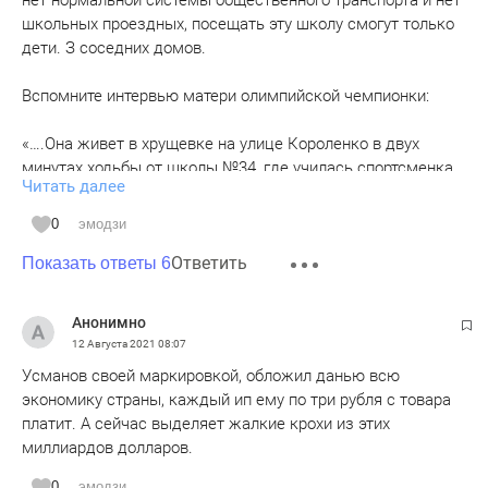
нет нормальной системы общественного транспорта и нет
школьных проездных, посещать эту школу смогут только
дети. З соседних домов.
Вспомните интервью матери олимпийской чемпионки:
«….Она живет в хрущевке на улице Короленко в двух
минутах ходьбы от школы №34, где училась спортсменка,
Читать далее
и школы олимпийского резерва, где занималась
фехтованием. Когда мама родила двойню и переехала в
0
эмодзи
Азино, старшую дочь решили оставить у бабушки. «Она не
Ответить
смогла продолжить бы тренировки, если бы переехала к
Показать ответы 6
нам. Меня это категорически не устраивало. Я видела, как
ее увлекало фехтование, и верила, что она добьется
Анонимно
успеха», — вспоминает Неля.»
12 Августа 2021
08:07
Усманов своей маркировкой, обложил данью всю
экономику страны, каждый ип ему по три рубля с товара
платит. А сейчас выделяет жалкие крохи из этих
миллиардов долларов.
0
эмодзи