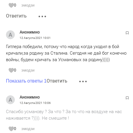
0
эмодзи
Ответить
Анонимно
12 Августа 2021
10:01
Гитлера победили, потому что народ когда уходил в бой
кричали,за родину за Сталина. Сегодня не дай бог конечно
войны, будем кричать за Усмановых за родину)))))
0
эмодзи
Ответить
Показать ответы 1
Анонимно
12 Августа 2021
10:06
Спасибо усманову ? За что ? За то что на воздухе на нас
наживается ?)))). Не смешите !
0
эмодзи