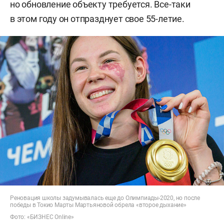
но обновление объекту требуется. Все-таки
в этом году он отпразднует свое 55-летие.
Реновация школы задумывалась еще до Олимпиады-2020, но после
победы в Токио Марты Мартьяновой обрела «второе дыхание»
Фото: «БИЗНЕС Online»