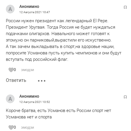
Анонимно
12 Августа 2021
10:47
России нужен президент как легендарный El Pepe.
Президент Уругвая. Тогда Россия не будет нуждаться
подачками олигархов. Навального может готовят к
этому,но он парниковый,вырастили его искуственно.
А так зачем выкладывать в спорт,на здоровье нации,
попросите Усманова пусть купить чемпионов и они будут
вступать под российский флаг.
0
эмодзи
Ответить
Анонимно
12 Августа 2021
10:52
Короче братва, есть Усманов есть России спорт нет
Усманова нет и спорта
0
эмодзи