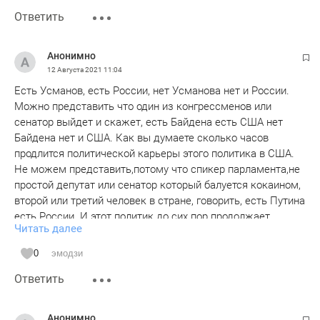
Ответить
Анонимно
12 Августа 2021
11:04
Есть Усманов, есть России, нет Усманова нет и России.
Можно представить что один из конгрессменов или
сенатор выйдет и скажет, есть Байдена есть США нет
Байдена нет и США. Как вы думаете сколько часов
продлится политической карьеры этого политика в США.
Не можем представить,потому что спикер парламента,не
простой депутат или сенатор который балуется кокаином,
второй или третий человек в стране, говорить, есть Путина
есть России. И этот политик до сих пор продолжает
Читать далее
работать и тратить 70 миллионов рублей
налогоплательщиков на полет частном самолёте. Так
0
эмодзи
торопиться к избирателей что рейсовый самолёт не
Ответить
подходит. Знает ли спикер,что в России есть населенных
пунктов без газа,и без центральный канализации. Но не
обращайте внимание на этих вещей,все это ложь,и пишет
Анонимно