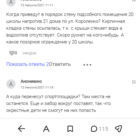
это всё,как Шойгу сказал враги России.
12 Августа 2021
11:11
Когда приведут в порядок стену подсобного помещения 20
школы напротив 21 дома по ул. Короленко? Кирпичная
кладка стены осыпалась, т.к. с крыши стекает вода а
водоотлив отсутствует. Скоро рухнет на кого-нибудь. А
какое позорное ограждение у 20 школы.
0
эмодзи
Ответить
Показать ответы 2
Анонимно
12 Августа 2021
11:16
А куда перенесут спортплощадки? Там места не
останется. Еще и забор вокруг поставят, так что
окрестные дети не смогут на них попасть
0
эмодзи
115
Ответить