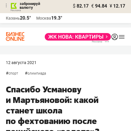
забронируй
$
82.17
€
94.84
¥
12.17
валюту
20.5°
19.3°
Казань
Москва
12 августа 2021
#
#
спорт
олимпиада
Спасибо Усманову
и Мартьяновой: какой
станет школа
по фехтованию после