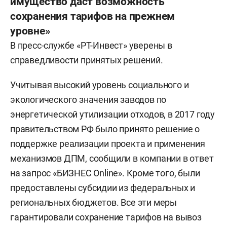
имущество даст возможность
отходов в энергию: четыре в Подмосковье
сохранения тарифов на прежнем
и один в Татарстане. Их стоимость оценивается
уровне»
в 150 млрд рублей. Мусоросжигательный завод
В пресс-службе «РТ-Инвест» уверены в
(МСЗ) в поселке Осиново Зеленодольского
справедливости принятых решений.
района с установленной электрической
мощностью в 55 МВт сможет ежегодно
Учитывая высокий уровень социального и
перерабатывать до 550 тыс. т твердых
экологического значения заводов по
коммунальных отходов (ТКО). «РТ-Инвест»
энергетической утилизации отходов, в 2017 году
создан в 2012 году при участии госкорпорации
правительством РФ было принято решение о
«Ростех».
поддержке реализации проекта и применения
механизмов ДПМ, сообщили в компании в ответ
Татарстан был официально утвержден
на запрос «БИЗНЕС Online». Кроме того, были
в качестве субъекта, в котором предусмотрено
предоставлены субсидии из федеральных и
строительство мусоросжигательного завода
региональных бюджетов. Все эти меры
в 2017 году. Тогда же утвержден «зеленый
гарантировали сохранение тарифов на вывоз
тариф» на электроэнергию, которая будет