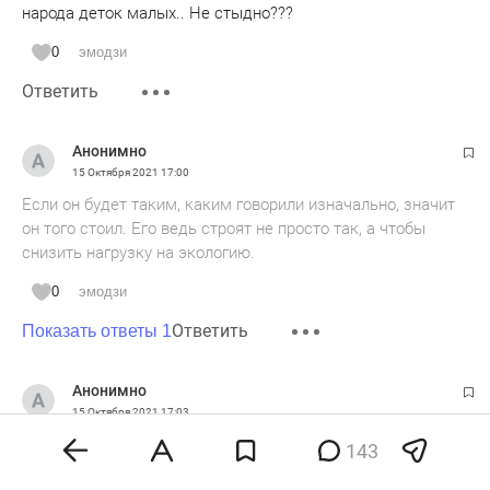
народа деток малых.. Не стыдно???
0
эмодзи
Ответить
Анонимно
15 Октября 2021
17:00
Если он будет таким, каким говорили изначально, значит
он того стоил. Его ведь строят не просто так, а чтобы
снизить нагрузку на экологию.
0
эмодзи
Ответить
Показать ответы 1
Анонимно
15 Октября 2021
17:03
ждём экскурсию БО на перерабатывающее предприятие
143
депутата Атласова,Николай удивите нас, и покажите всей