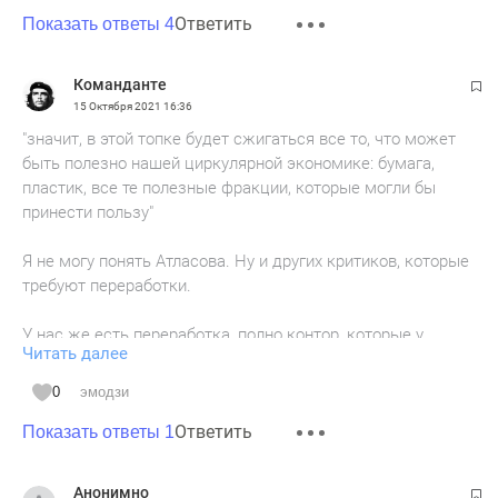
Ответить
Показать ответы 4
Команданте
15 Октября 2021
16:36
"значит, в этой топке будет сжигаться все то, что может
быть полезно нашей циркулярной экономике: бумага,
пластик, все те полезные фракции, которые могли бы
принести пользу"
Я не могу понять Атласова. Ну и других критиков, которые
требуют переработки.
У нас же есть переработка, полно контор, которые у
Читать далее
людей и предприятий принимают макулатуру и пластик.
За это деньги платят.
0
эмодзи
Я примерно раз в квартал отвожу макулатуру
Ответить
(рекламировать никого не буду - погуглите), денег выходит
Показать ответы 1
немного, но мне приятно, что есть выхлоп и из этой
макулатуры что-то полезное получится, а не просто она
Анонимно