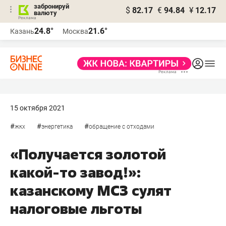
забронируй
$
82.17
€
94.84
¥
12.17
валюту
24.8°
21.6°
Казань
Москва
15 октября 2021
#
#
#
жкх
энергетика
обращение с отходами
«Получается золотой
какой-то завод!»:
казанскому МСЗ сулят
налоговые льготы