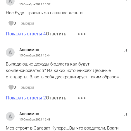
сгорит. Так в чем проблема? Чего вы добиваетесь? Все,
15 Октября 2021
16:37
что вы сами не отдали на переработку - сгорит, какие
Нас будут травить за наши же деньги.
вопросы к МСЗ в данном случае?
0
эмодзи
Ответить
Показать ответы 4
Анонимно
15 Октября 2021
16:44
Выпадающие доходы бюджета как будут
компенсироваться? Из каких источников? Двойные
стандарты. Власть себя дискредитирует таким образом.
0
эмодзи
Ответить
Показать ответы 2
Анонимно
15 Октября 2021
16:48
Мсз строят в Салават Купере...Вы что вредители, Враги