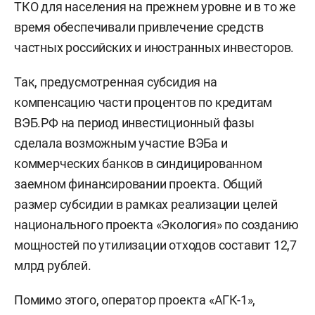
ТКО для населения на прежнем уровне и в то же
вырабатываться в результате сжигания
время обеспечивали привлечение средств
отходов. Также было предусмотрено, что
частных российских и иностранных инвесторов.
возврат инвестиций в строительство заводов
будет осуществляться через договоры
Так, предусмотренная субсидия на
на поставку мощности (ДПМ), которые дают
компенсацию части процентов по кредитам
гарантию на возврат средств за счет
ВЭБ.РФ на период инвестиционный фазы
повышенных платежей потребителей.
сделала возможным участие ВЭБа и
коммерческих банков в синдицированном
заемном финансировании проекта. Общий
размер субсидии в рамках реализации целей
национального проекта «Экология» по созданию
мощностей по утилизации отходов составит 12,7
млрд рублей.
Помимо этого, оператор проекта «АГК-1»,