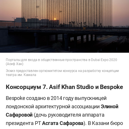
Порталы для входа в общественные пространства в Dubai Expo 2020
(Асиф Хан)
Эскиз предоставлен оргкомитетом конкурса на разработку концепции
театра им. Камала
Консорциум 7. Asif Khan Studio и Bespoke
Bespoke создано в 2014 году выпускницей
лондонской архитектурной ассоциации
Элиной
Сафаровой
(дочь руководителя аппарата
президента РТ
Асгата Сафарова
). В Казани бюро