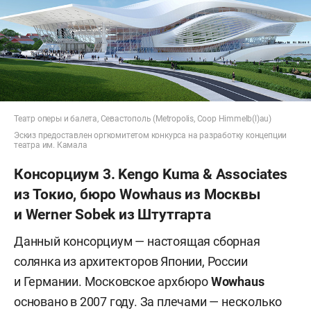
Театр оперы и балета, Севастополь (Metropolis, Coop Himmelb(l)au)
Эскиз предоставлен оргкомитетом конкурса на разработку концепции
театра им. Камала
Консорциум 3. Kengo Kuma & Associates
из Токио, бюро Wowhaus из Москвы
и Werner Sobek из Штутгарта
Данный консорциум — настоящая сборная
солянка из архитекторов Японии, России
и Германии. Московское архбюро
Wowhaus
основано в 2007 году. За плечами — несколько