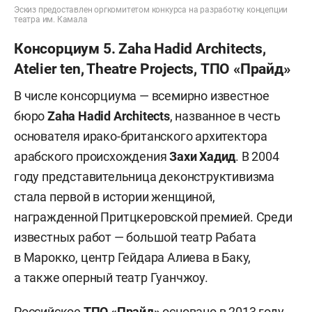
Эскиз предоставлен оргкомитетом конкурса на разработку концепции
театра им. Камала
Консорциум 5. Zaha Hadid Architects,
Atelier ten, Theatre Projects, ТПО «Прайд»
В числе консорциума — всемирно известное
бюро
Zaha Hadid Architects
, названное в честь
основателя ирако-британского архитектора
арабского происхождения
Захи Хадид
. В 2004
году представительница деконструктивизма
стала первой в истории женщиной,
награжденной Притцкеровской премией. Среди
известных работ — большой театр Рабата
в Марокко, центр Гейдара Алиева в Баку,
а также оперный театр Гуанчжоу.
Российское
ТПО «Прайд»
основано в 2013 году.