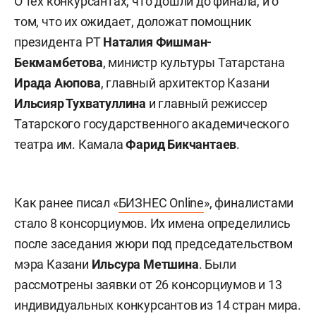
О тех конкурсантах, что дошли до финала, и о
том, что их ожидает, доложат помощник
президента РТ
Наталия Фишман-
Бекмамбетова
, министр культуры Татарстана
Ирада Аюпова
, главный архитектор Казани
Ильсияр Тухватуллина
и главный режиссер
Татарского государственного академического
театра им. Камала
Фарид Бикчантаев
.
Как ранее писал «
БИЗНЕС Online
», финалистами
стало 8 консорциумов. Их имена определились
после заседания жюри под председательством
мэра Казани
Ильсура Метшина
. Были
рассмотрены заявки от 26 консорциумов и 13
индивидуальных конкурсантов из 14 стран мира.