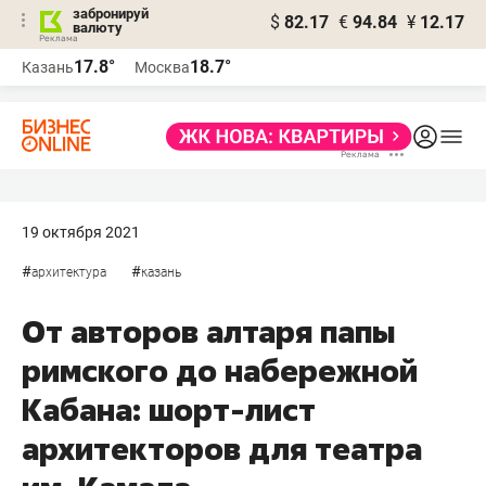
забронируй
$
82.17
€
94.84
¥
12.17
валюту
17.8°
18.7°
Казань
Москва
19 октября 2021
#
#
архитектура
казань
От авторов алтаря папы
римского до набережной
Кабана: шорт-лист
архитекторов для театра