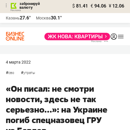
забронируй
$
81.41
€
94.06
¥
12.06
валюту
27.6°
30.1°
Казань
Москва
4 марта 2022
#
#
сво
утраты
«Он писал: не смотри
новости, здесь не так
серьезно…»: на Украине
погиб спецназовец ГРУ