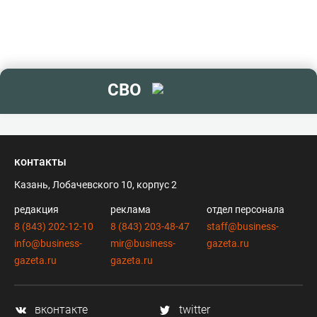
СВО
контакты
Казань, Лобачевского 10, корпус 2
редакция
реклама
отдел персонала
8 (843) 202-12-10
8 (843) 203-48-47
staff@business-
info@business-
mir@business-
gazeta.ru
gazeta.ru
gazeta.ru
вконтакте
twitter