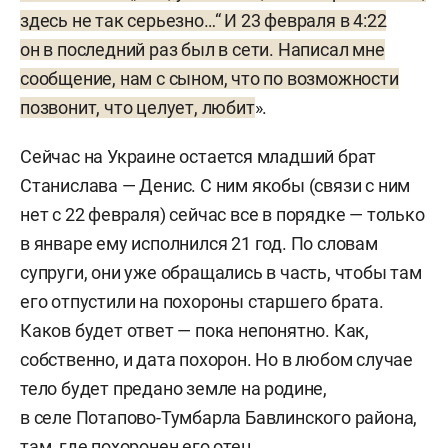
здесь не так серьезно…“ И 23 февраля в 4:22
он в последний раз был в сети. Написал мне
сообщение, нам с сыном, что по возможности
позвонит, что целует, любит
».
Сейчас на Украине остается младший брат
Станислава — Денис. С ним якобы (связи с ним
нет с 22 февраля) сейчас все в порядке — только
в январе ему исполнился 21 год. По словам
супруги, они уже обращались в часть, чтобы там
его отпустили на похороны старшего брата.
Каков будет ответ — пока непонятно. Как,
собственно, и дата похорон. Но в любом случае
тело будет предано земле на родине,
в селе Потапово-Тумбарла Бавлинского района,
там, где похоронен его отец.