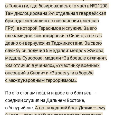
в Тольятти, где базировалась его часть №21208.
Там дислоцирована 3-я отдельная гвардейская
бригада специального назначения (спецназ
ГРУ), в которой Герасимов и служил. За его
плечами две командировки в Сирию, а не так
давно он вернулся из Таджикистана. За свою
службу он получил 6 медалей: медаль Жукова,
медаль Суворова, медали «За боевые отличия»,
«За отличия в учениях», «Участнику военных
операций в Сирии» и «За заслуги в борьбе
с международным терроризмом».
По его стопам пошли и двое его братьев —
средний служил на Дальнем Востоке,
в Уссурийске.
А вот младший брат
Денис
— ему