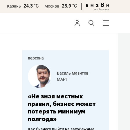
24.3
°С
25.9
°С
Казань
Москва
персона
еменова
Василь Мазитов
»
МАРТ
а: работа
«Не зная местных
«Мне лу
ечься
правил, бизнес может
не зара
вствовать
потерять минимум
чем пот
полгода»
репутац
пошиву
Как бизнесу выйти на зарубежные
Владелец от