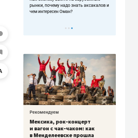
рафакте,
рынки, почему надо знать аксакалов и
о трехкратно
кредитов
чем интересен Оман?
клиентах и ч
Рекомендуем
Рекоме
ой
Мексика, рок-концерт
«Прор
и вагон с чак-чаком: как
30 ме
еским
в Менделеевске прошла
лечит