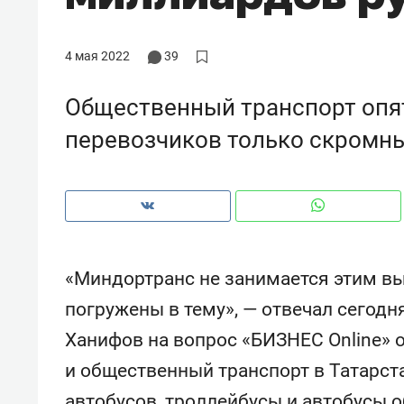
рынки, почему надо знать аксакал
чем интересен Оман?
4 мая 2022
39
Общественный транспорт опят
перевозчиков только скромн
«Миндортранс не занимается этим вы
погружены в тему», — отвечал сегодн
Рекомендуем
Рекоме
Ханифов на вопрос «БИЗНЕС Online» о
Как ГК «МИР ГРУПП» и ВТБ
150 ка
и общественный транспорт в Татарс
создают оазис жилого
ID вме
комфорта под Казанью
безоп
автобусов, троллейбусы и автобусы 