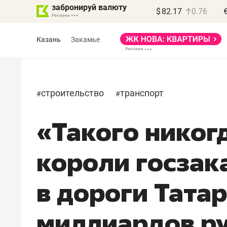
забронируй валюту
$
82.17
0.76
Казань
Закамье
строительство
транспорт
#
#
«Такого никог
Василь Мазитов
МАРТ
короли госзак
«Не зная местных
правил, бизнес может
в дороги Татар
потерять минимум
полгода»
миллиардов р
Как бизнесу выйти на зарубежные