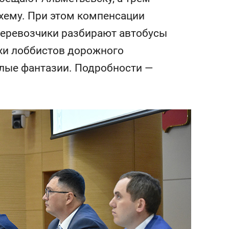
состоянием как основа
хему. При этом компенсации
антихрупких команд
перевозчики разбирают автобусы
ехи лоббистов дорожного
лые фантазии. Подробности —