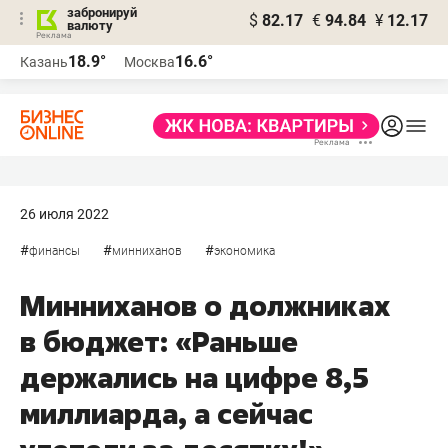
забронируй
$
82.17
€
94.84
¥
12.17
валюту
18.9°
16.6°
Казань
Москва
26 июля 2022
#
#
#
финансы
минниханов
экономика
Минниханов о должниках
в бюджет: «Раньше
держались на цифре 8,5
миллиарда, а сейчас