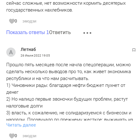
сейчас сложные, нет возможности кормить десятерых
государственных нахлебников.
0
эмодзи
Ответить
Показать ответы 1
Летнаб
26 Июля 2022
19:05
Прошло пять месяцев после начла спецоперации, можно
сделать несколько выводов про то, как живет экономика
республики и на что нам расчитывать.
1) Чиновники рады: благодаря нефти бюджет пухнет от
денег
2) Но налицо первые звоночки будущих проблем, растут
налоговые долги
3) власть, к сожалению, не солидаризуемся с бизнесом и
народом. Прозвучало по прежнему жесткое: выжимать из
Читать далее
бизнеса и людей налоги. Не помогать, про стимулировать
и как-то входить в положение вообще не говорят. А
0
эмодзи