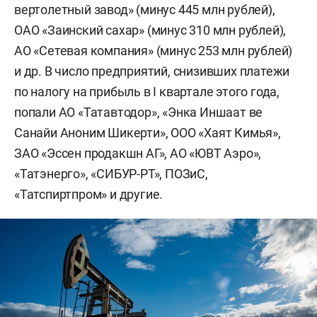
вертолетный завод» (минус 445 млн рублей),
ОАО «Заинский сахар» (минус 310 млн рублей),
АО «Сетевая компания» (минус 253 млн рублей)
и др. В число предприятий, снизивших платежи
по налогу на прибыль в I квартале этого года,
попали АО «Татавтодор», «Энка Иншаат ве
Санайи Аноним Шикерти», ООО «Хаят Кимья»,
ЗАО «Эссен продакшн АГ», АО «ЮВТ Аэро»,
«Татэнерго», «СИБУР-РТ», ПОЗиС,
«Татспиртпром» и другие.