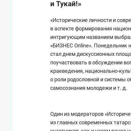
и Тукай!»
«Исторические личности и совр
в аспекте формирования национ
интригующим названием выбрал
«БИЗНЕС Online». Понедельник н
стал днем дискуссионных площа
поучаствовать в обсуждении во
краеведения, национально-куль
о роли родословной и системы 
самосознания молодежи и т. д.
Один из модераторов «Историчес
из главных современных татар
участников, как и часом ранее 