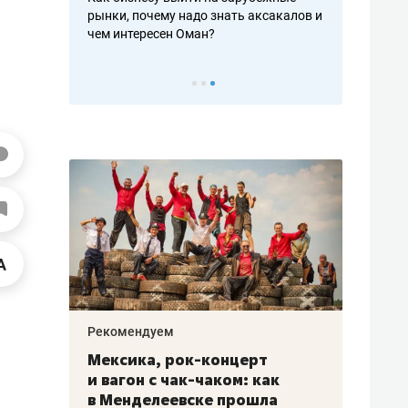
рафакте,
рынки, почему надо знать аксакалов и
о трехкратно
кредитов
чем интересен Оман?
клиентах и ч
Рекомендуем
Рекоме
ой
Мексика, рок-концерт
«Прор
и вагон с чак-чаком: как
30 ме
еским
в Менделеевске прошла
лечит