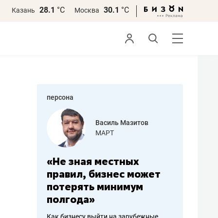
28.1
°С
30.1
°С
Казань
Москва
персона
еменова
Василь Мазитов
»
МАРТ
а: работа
«Не зная местных
«Мне лу
ечься
правил, бизнес может
не зара
вствовать
потерять минимум
чем пот
полгода»
репутац
пошиву
Как бизнесу выйти на зарубежные
Владелец от