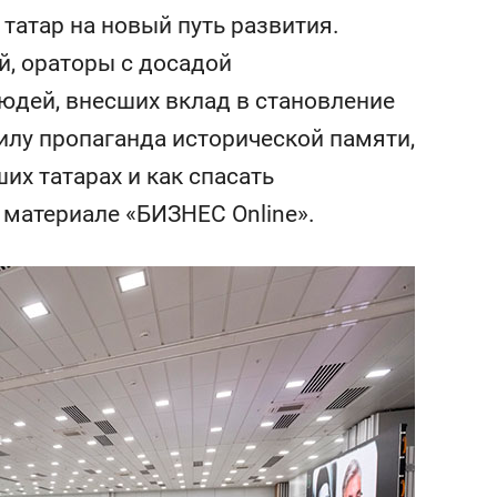
состоянием как основа
 татар на новый путь развития.
антихрупких команд
, ораторы с досадой
людей, внесших вклад в становление
силу пропаганда исторической памяти,
х татарах и как спасать
 материале «БИЗНЕС Online».