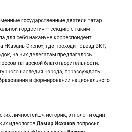
еменные государственные деятели татар
альной гордости» — секцию с таким
а для себя накануне корреспондент
а «Казань Экспо», где проходит съезд ВКТ,
док, на них делегатам предлагалось
просов татарской благотворительности,
турного наследия народа, порассуждать
образования в формировании национального
ких личностей…», историк, этнолог и один
ских идеологов
Дамир Исхаков
попросил
на заседании «Милли шура»
Василя