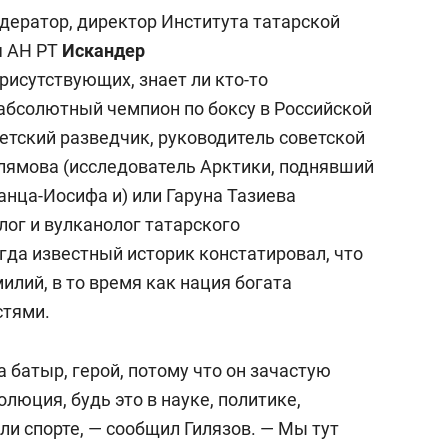
дератор, директор Института татарской
я АН РТ
Искандер
присутствующих, знает ли кто-то
абсолютный чемпион по боксу в Российской
етский разведчик, руководитель советской
лямова (исследователь Арктики, поднявший
анца-Иосифа и) или Гаруна Тазиева
лог и вулканолог татарского
гда известный историк констатировал, что
илий, в то время как нация богата
стями.
а батыр, герой, потому что он зачастую
олюция, будь это в науке, политике,
ли спорте, — сообщил Гилязов. — Мы тут