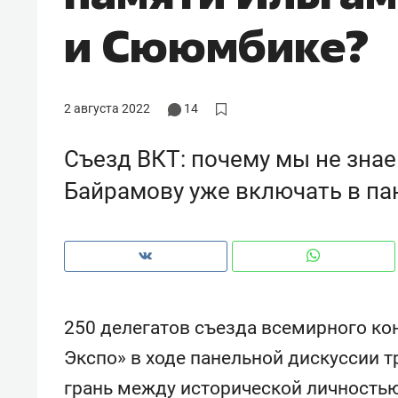
рынки, почему надо знать аксакал
и Сююмбике?
чем интересен Оман?
2 августа 2022
14
Съезд ВКТ: почему мы не зна
Байрамову уже включать в па
Рекомендуем
Рекоме
250 делегатов съезда всемирного кон
Как ГК «МИР ГРУПП» и ВТБ
150 ка
Экспо» в ходе панельной дискуссии т
создают оазис жилого
ID вме
грань между исторической личностью
комфорта под Казанью
безоп