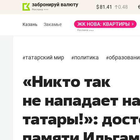
забронируй валюту
$
81.41
0.48
Казань
Закамье
татарский мир
политика
образовани
#
#
#
«Никто так
Василь Мазитов
МАРТ
не нападает на
«Не зная местных
правил, бизнес может
татары!»: дос
потерять минимум
полгода»
памяти Ильга
Как бизнесу выйти на зарубежные