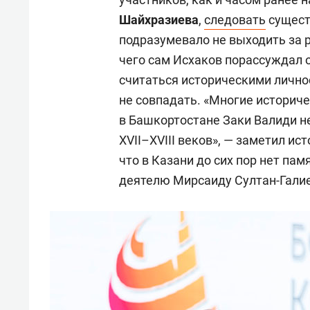
Шайхразиева
,
следовать
сущест
подразумевало не выходить за 
чего сам Исхаков порассуждал о
считаться историческими личнос
не совпадать. «Многие историче
в Башкортостане Заки Валиди н
XVII–XVIII веков», — заметил ис
что в Казани до сих пор нет па
деятелю Мирсаиду Султан-Галие