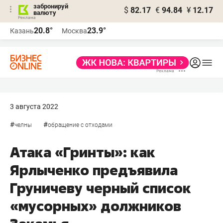
забронируй
$
82.17
€
94.84
¥
12.17
валюту
20.8°
23.9°
Казань
Москва
3 августа 2022
#
#
челны
обращение с отходами
Атака «Гринты»: как
Ярлыченко предъявила
Груничеву черный список
«мусорных» должников