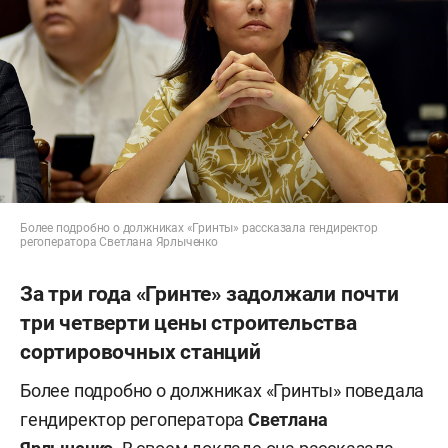
Более подробно о должниках «Гринты» рассказала гендиректор
регоператора Светлана Ярлыченко
За три года «Гринте» задолжали почти
три четверти цены строительства
сортировочных станций
Более подробно о должниках «Гринты» поведала
гендиректор регоператора
Светлана