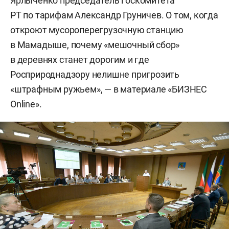
Ярлыченко председатель госкомитета
РТ по тарифам Александр Груничев. О том, когда
откроют мусороперегрузочную станцию
в Мамадыше, почему «мешочный сбор»
в деревнях станет дорогим и где
Росприроднадзору нелишне пригрозить
«штрафным ружьем», — в материале «БИЗНЕС
Online».