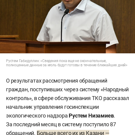
Рустем Габидуллин: «Сведения пока еще не окончательные,
полноценные данные за июль будут готовы в течение ближайших дней»
О результатах рассмотрения обращений
граждан, поступивших через систему «Народный
контроль», в сфере обслуживания ТКО рассказал
начальник управления госинспекции
экологического надзора
Рустем Низамиев
.
За последний месяц в систему поступило 87
обращений.
Больше всего их из Казани —