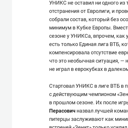
УНИКС не оставил ни одного из т
отстранения от Евролиги, и про
собрали состав, который без ос
минимум в Кубке Европы. Вместе
сезоне у УНИКСа, впрочем, как у
есть только Единая лига ВТБ, к
компенсировала отсутствие евро
что это необычная ситуация, — 
не играл в еврокубках в далеком
Стартовал УНИКС в лиге ВТБ в 
с действующим чемпионом «Зен
в прошлом сезоне. Их после иг
Перасович
назвал лучшей коман
питерцы заслуживают как миним
встречей «Зенит» только усилил