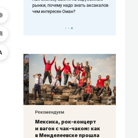
рафакте,
рынки, почему надо знать аксакалов и
о трехкратно
кредитов
чем интересен Оман?
клиентах и ч
Рекомендуем
Рекоме
ой
Мексика, рок-концерт
«Прор
и вагон с чак-чаком: как
30 ме
еским
в Менделеевске прошла
лечит