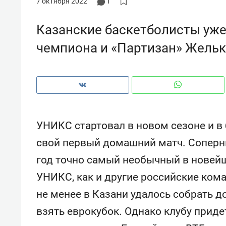
7 октября 2022
1
рынки, почему надо знать аксакал
чем интересен Оман?
Казанские баскетболисты уж
чемпиона и «Партизан» Жель
УНИКС стартовал в новом сезоне и в
свой первый домашний матч. Соперни
год точно самый необычный в новейш
УНИКС, как и другие российские кома
Рекомендуем
Рекоме
не менее в Казани удалось собрать д
Как ГК «МИР ГРУПП» и ВТБ
150 ка
создают оазис жилого
ID вме
взять еврокубок. Однако клубу приде
комфорта под Казанью
безоп