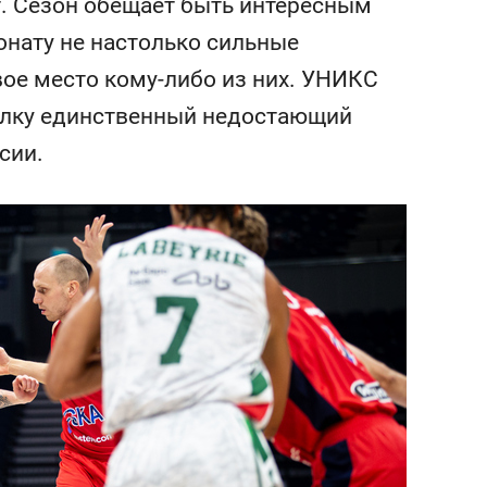
т. Сезон обещает быть интересным
состоянием как основа
антихрупких команд
ионату не настолько сильные
вое место кому-либо из них. УНИКС
пилку единственный недостающий
сии.