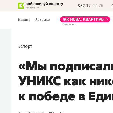
забронируй валюту
$
82.17
0.76
Казань
Закамье
спорт
#
«Мы подписал
Василь Мазитов
МАРТ
УНИКС как ник
«Не зная местных
правил, бизнес может
к победе в Еди
потерять минимум
полгода»
Как бизнесу выйти на зарубежные