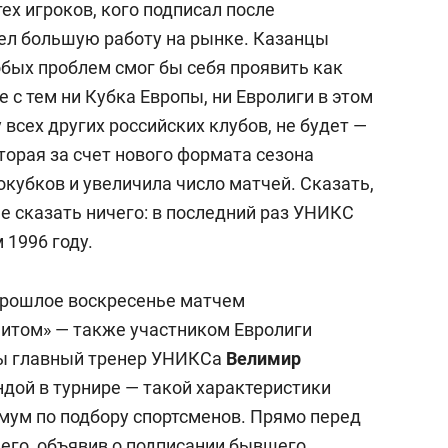
ех игроков, кого подписал после
вел большую работу на рынке. Казанцы
обых проблем смог бы себя проявить как
 с тем ни Кубка Европы, ни Евролиги в этом
 всех других российских клубов, не будет —
оторая за счет нового формата сезона
кубков и увеличила число матчей. Сказать,
не сказать ничего: в последний раз УНИКС
 1996 году.
прошлое воскресенье матчем
итом» — также участником Евролиги
ры главный тренер УНИКСа
Велимир
дой в турнире — такой характеристики
ум по подбору спортсменов. Прямо перед
 его, объявив о подписании бывшего