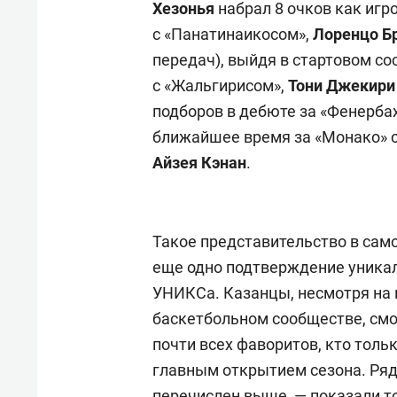
Хезонья
набрал 8 очков как игр
с «Панатинаикосом»,
Лоренцо Б
передач), выйдя в стартовом со
с «Жальгирисом»,
Тони Джекир
подборов в дебюте за «Фенербах
ближайшее время за «Монако» 
Айзея Кэнан
.
Такое представительство в сам
еще одно подтверждение уникал
УНИКСа. Казанцы, несмотря на 
баскетбольном сообществе, смо
почти всех фаворитов, кто только
главным открытием сезона. Ряд и
перечислен выше, — показали т