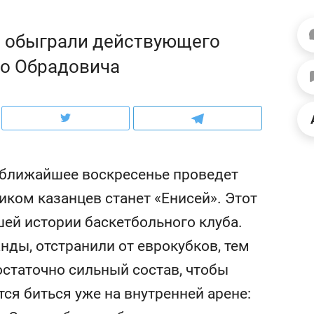
ов и
о трехкратном росте цен, дотошных
школьной формы о конт
клиентах и чудных запросах мастеров
налогах и развитии без 
е обыграли действующего
ко Обрадовича
 ближайшее воскресенье проведет
ком казанцев станет «Енисей». Этот
ей истории баскетбольного клуба.
нды, отстранили от еврокубков, тем
ндуем
Рекомендуем
остаточно сильный состав, чтобы
мер до квартиры и Face
Опыт выживания в дик
сто ключа: какой будет
природе, работа
тся биться уже на внутренней арене:
асность в ЖК «Нова»
с ментальным и физич