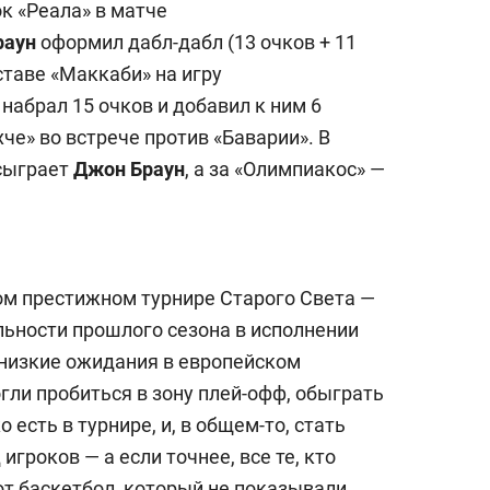
ок «Реала» в матче
раун
оформил дабл-дабл (13 очков + 11
ставе «Маккаби» на игру
и
набрал 15 очков и добавил к ним 6
че» во встрече против «Баварии». В
сыграет
Джон Браун
, а за «Олимпиакос» —
ом престижном турнире Старого Света —
ьности прошлого сезона в исполнении
низкие ожидания в европейском
гли пробиться в зону плей-офф, обыграть
 есть в турнире, и, в общем-то, стать
гроков — а если точнее, все те, кто
от баскетбол, который не показывали