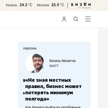
24.3
°С
25.9
°С
Казань
Москва
персона
еменова
Василь Мазитов
»
МАРТ
а: работа
«Не зная местных
«Мне лу
ечься
правил, бизнес может
не зара
вствовать
потерять минимум
чем пот
полгода»
репутац
пошиву
Как бизнесу выйти на зарубежные
Владелец от