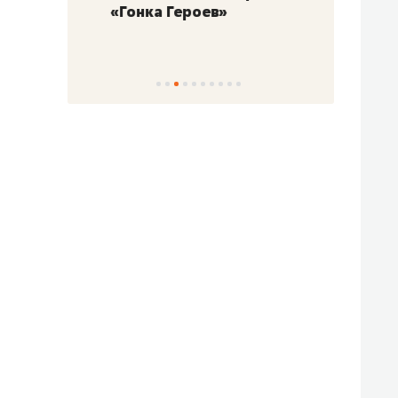
«Гонка Героев»
Казан