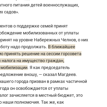
атного питания детей военнослужащих,
х садов».
ментов о поддержке семей принят
свобождение мобилизованных от уплаты
принят на уровне Набережных Челнов, о них
работу надо продолжать.
В ближайшее
мо принять решение на сессии горсовета
ы налога на имущество граждан,
й мобилизации
. Я как председатель
редложение вношу, — сказал Магдеев.
нашего города призван в рамках частичной
 года он освобождается от уплаты
алог зачисляется в местный бюджет, это
о наши полномочия. Так же, как