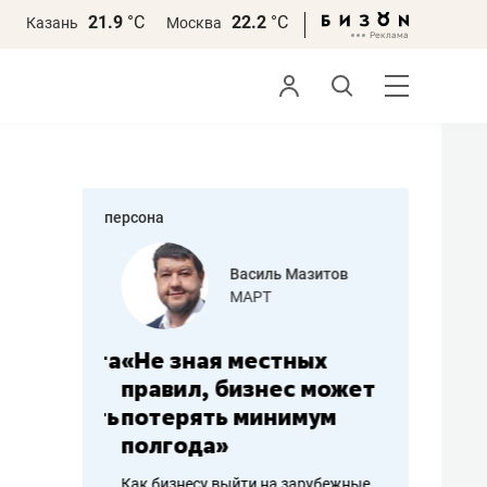
21.9
°С
22.2
°С
Казань
Москва
персона
еменова
Василь Мазитов
»
МАРТ
а: работа
«Не зная местных
«Мне лу
ечься
правил, бизнес может
не зара
вствовать
потерять минимум
чем пот
полгода»
репутац
пошиву
Как бизнесу выйти на зарубежные
Владелец от