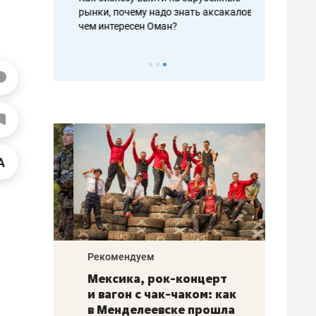
рафакте,
рынки, почему надо знать аксакалов и
о трехкратно
кредитов
чем интересен Оман?
клиентах и ч
Рекомендуем
Рекоме
ой
Мексика, рок-концерт
«Прор
и вагон с чак-чаком: как
30 ме
еским
в Менделеевске прошла
лечит