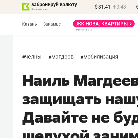
забронируй валюту
$
81.41
0.48
Казань
Закамье
челны
магдеев
мобилизация
#
#
#
Наиль Магдеев
Василь Мазитов
МАРТ
защищать наш
«Не зная местных
правил, бизнес может
Давайте не бу
потерять минимум
полгода»
шелухой заним
Как бизнесу выйти на зарубежные