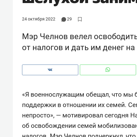
рынки, почему надо знать аксакал
чем интересен Оман?
24 октября 2022
29
Мэр Челнов велел освободит
от налогов и дать им денег на
«Я военнослужащим обещал, что мы 
поддержки в отношении их семей. С
Рекомендуем
Рекоме
непросто», — мотивировал сегодня Н
Как ГК «МИР ГРУПП» и ВТБ
150 ка
об освобождении семей мобилизова
создают оазис жилого
ID вме
комфорта под Казанью
безоп
налогов. Мэр Челнов подчеркнул, что 