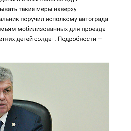
состоянием как основа
ывать такие меры наверху
антихрупких команд
чальник поручил исполкому автограда
емьям мобилизованных для проезда
етних детей солдат. Подробности —