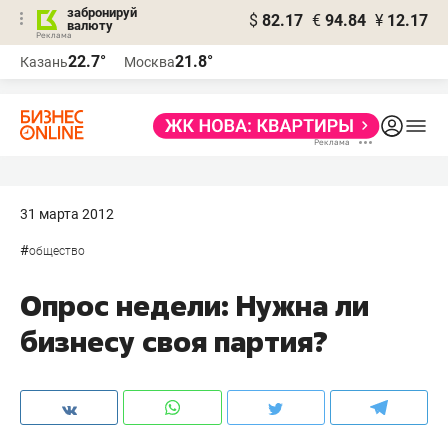
забронируй
$
82.17
€
94.84
¥
12.17
валюту
22.7°
21.8°
Казань
Москва
31 марта 2012
#
общество
Опрос недели: Нужна ли
бизнесу своя партия?