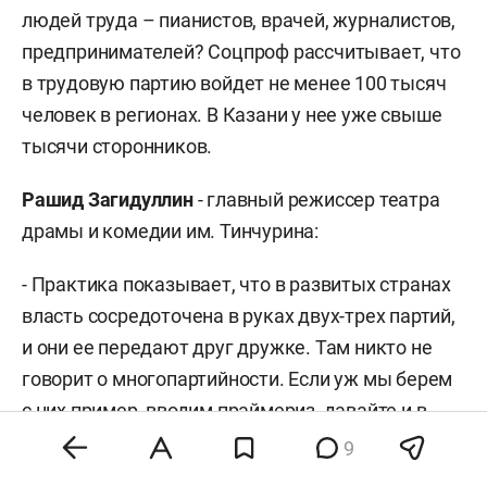
людей труда – пианистов, врачей, журналистов,
предпринимателей? Соцпроф рассчитывает, что
в трудовую партию войдет не менее 100 тысяч
человек в регионах. В Казани у нее уже свыше
тысячи сторонников.
Рашид Загидуллин
- главный режиссер театра
драмы и комедии им. Тинчурина:
- Практика показывает, что в развитых странах
власть сосредоточена в руках двух-трех партий,
и они ее передают друг дружке. Там никто не
говорит о многопартийности. Если уж мы берем
с них пример, вводим праймериз, давайте и в
другом последуем их опыту, он не самый плохой.
9
Зачем вступать в ту реку, из которой мы только