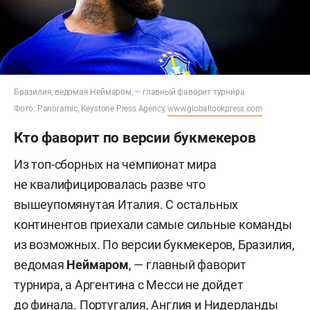
Бразилия, ведомая Неймаром, — главный фаворит турнира
Фото: Panoramic, Keystone Press Agency,
www.globallookpress.com
Кто фаворит по версии букмекеров
Из топ-сборных на чемпионат мира
не квалифицировалась разве что
вышеупомянутая Италия. С остальных
континентов приехали самые сильные команды
из возможных. По версии букмекеров, Бразилия,
ведомая
Неймаром
, — главный фаворит
турнира, а Аргентина с Месси не дойдет
до финала. Португалия, Англия и Нидерланды