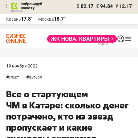
забронируй
$
82.17
€
94.84
¥
12.17
валюту
17.8°
18.7°
Казань
Москва
19 ноября 2022
#
#
спорт
футбол
Все о стартующем
ЧМ в Катаре: сколько денег
потрачено, кто из звезд
пропускает и какие