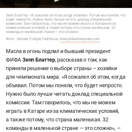
Зепп Блаттер: «Я сожалел об этом, когда объявил. Потом мы поняли, что
будет непросто. Нужно было лучше читать доклад специальной
комиссии. Там говорилось, что мы не можем играть в Катаре из-за
климатических условий, а также потому, что страна маленькая. 32
команды в маленькой стране — это сложно»
Фото: Daniela Frutiger, Feshfocus,
www.globallookpress.com
Масла в огонь подлил и бывший президент
ФИФА
Зепп Блаттер
, рассказав о том, как
приняли решение о выборе страны – хозяйки
для чемпионата мира. «Я сожалел об этом, когда
объявил. Потом мы поняли, что будет непросто.
Нужно было лучше читать доклад специальной
комиссии. Там говорилось, что мы не можем
играть в Катаре из-за климатических условий,
а также потому, что страна маленькая. 32
команды в маленькой стране — это сложно», —