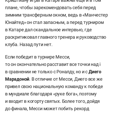
Криштиану игры в Катаре важны еще и в том
плане, чтобы зарекомендовать себя перед
зимним трансферным окном, ведь в «Манчестер
Юнайтед» он стал запасным, а перед турниром
в Катаре дал скандальное интервью, где
раскритиковал главного тренера и руководство
клуба. Назад пути нет.
Если победит в турнире Месси,
то он окончательно расставит все точки над i
в сравнении не только с Роналду, но и с
Диего
Марадоной
. В отличие от Месси, Диего все же
привел свою национальную команду к победе
в мундиале благодаря «руке бога», поэтому
и входит в когорту святых. Более того, дойдя
до финала, Месси может побить рекорд