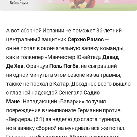
А вот сборной Испании не поможет 36-летний
центральный защитник
Серхио Рамос
—
он не попал в окончательную заявку команды,
как и голкипер «Манчестер Юнайтед»
Давид
Де Хе
а
. Француз
Поль Погба
, не сыгравший
ни одной минуты в этом сезоне из-за травмы,
также не поехал в Катар. Досаднее всего вышло
с главной надеждой Сенегала
Садио
Мане
. Нападающий «Баварии» получил
повреждение в чемпионате Германии против
«Вердера» (6:1) за неделю до старта турнира,
но в заявку сборной на мундиаль все же попал.
Говорят, чтобы излечить Мане к чемпионату