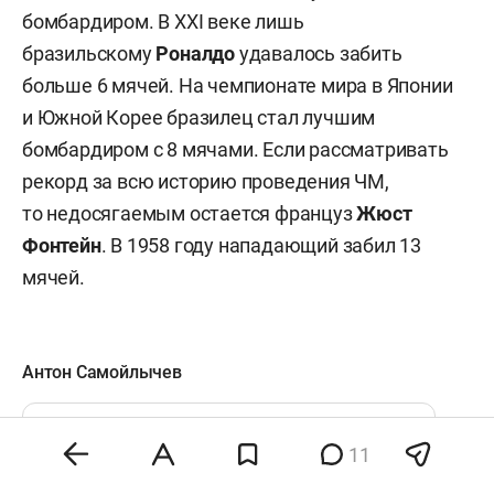
бомбардиром. В XXI веке лишь
бразильскому
Роналдо
удавалось забить
больше 6 мячей. На чемпионате мира в Японии
и Южной Корее бразилец стал лучшим
бомбардиром с 8 мячами. Если рассматривать
рекорд за всю историю проведения ЧМ,
то недосягаемым остается француз
Жюст
Фонтейн
. В 1958 году нападающий забил 13
мячей.
Антон Самойлычев
Оцените публикацию!
0
11