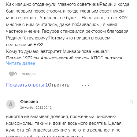
Как изящно отодвинули главного советника!Радик и когда
был первым проректором, и когда главным советником
многое решал...А теперь -не будет...Наслышан, что в КФУ
многие с ним считались, даже побаивались...У меня
частное мнение, Гафуров становился ректором благодаря
Радику Гатауловичу!Потому что пришел в совсем
незнакомый ВУЗ!
Кому то думаю, авторитет Минзарипова мешал!!!
Помню 1972 ом Альметьевский горком КПСС пытался
Читать далее
"избавиться" таким же способом от Гата абы, который
имел огромный авторитет в возглавляемом им заводе! Но
0
эмодзи
осилить Геракла не смогли......
Ответить
Показать ответы 1
Файзиев
26 Ноября 2022
00:12
никогда не вызывал доверия, проженный чиновник-
комсомолец, таким и дожил восьмого десятка. Целая
куча статей, индексы всякие у него, а в реальности не
похоже, чтобы он что-то исследовал