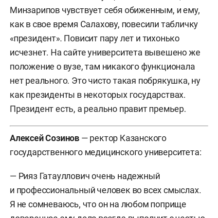
государственного университета им. Ульянова-
Минзарипов чувствует себя обиженным, и ему,
Ленина.
как в свое время Салахову, повесили табличку
«президент». Повисит пару лет и тихонько
2007–2010 — проректор по общим вопросам
исчезнет. На сайте университета вывешено же
и непрерывному образованию Казанского
положение о вузе, там никакого функционала
государственного университета им. Ульянова-
нет реального. Это чисто такая побрякушка, ну
Ленина.
как президенты в некоторых государствах.
2010–2015 — проректор по образовательной
Президент есть, а реально правит премьер.
деятельности ФГАОУ ВПО «Казанский
(Приволжский) федеральный университет».
Алексей Созинов
— ректор Казанского
государственного медицинского университета:
С 2015 года по настоящее время — первый
проректор ФГАОУ ВО «Казанский (Приволжский)
— Рияз Гатауллович очень надежный
федеральный университет», главный советник
и профессиональный человек во всех смыслах.
при ректорате.
Я не сомневаюсь, что он на любом поприще