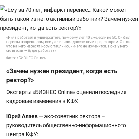
государственного университета им. Ульянова-
Ленина.
1984–1985 — ассистент кафедры научного
коммунизма исторического факультета
«Рияз работает в университете, по-моему, лет 40 уже, если не 50. Он был
первым проректором, всегда являлся доверенным проректором. Оттого
Казанского государственного университета им.
что на него навесят новую табличку, ничего не изменится. Пока у него
силы есть — будет работать»
Ульянова-Ленина.
Фото: «БИЗНЕС Online»
1985–1987 — старший преподаватель кафедры
«Зачем нужен президент, когда есть
научного коммунизма исторического
ректор?»
факультета Казанского государственного
Эксперты «БИЗНЕС Online» оценили последние
университета им. Ульянова-Ленина.
кадровые изменения в КФУ.
1987–1988 — заместитель секретаря парткома
Юрий Алаев
— экс-советник ректора –
Казанского государственного университета им.
руководитель общественно-информационного
Ульянова-Ленина.
центра КФУ: