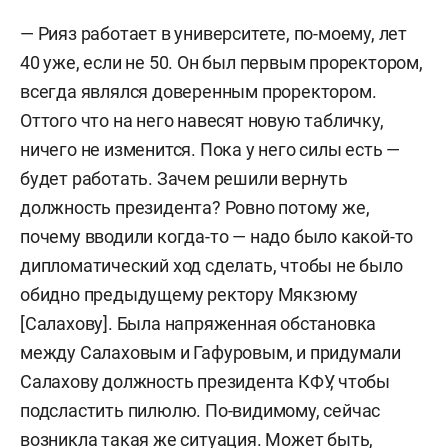
1988–1995 — доцент кафедры научного
— Рияз работает в университете, по-моему, лет
коммунизма исторического факультета
40 уже, если не 50. Он был первым проректором,
Казанского государственного университета им.
всегда являлся доверенным проректором.
Ульянова-Ленина.
Оттого что на него навесят новую табличку,
ничего не изменится. Пока у него силы есть —
1995–2003 — начальник учебного отдела
будет работать. Зачем решили вернуть
Казанского государственного университета им.
должность президента? Ровно потому же,
Ульянова-Ленина.
почему вводили когда-то — надо было какой-то
2003–2005 — проректор – начальник управления
дипломатический ход сделать, чтобы не было
по подготовке 200-летия университета
обидно предыдущему ректору Мякзюму
Казанского государственного университета им.
[Салахову]. Была напряженная обстановка
Ульянова-Ленина.
между Салаховым и Гафуровым, и придумали
Салахову должность президента КФУ, чтобы
2005–2007 — проректор – начальник управления
подсластить пилюлю. По-видимому, сейчас
по непрерывному образованию Казанского
возникла такая же ситуация. Может быть,