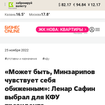
забронируй
$
82.17
€
94.84
¥
12.17
валюту
16.5°
17.8°
Казань
Москва
25 ноября 2022
#
#
отставки и назначения
кфу
«Может быть, Минзарипов
чувствует себя
обиженным»: Ленар Сафин
выбрал для КФУ