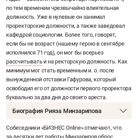
по тем временам чрезвычайно влиятельная
должность. Уже в нулевые он занимал
проректорские должности, а также заведовал
кафедрой социологии. Более того, говорят,
если бы не возраст (нашему герою в сентябре
исполнился 71 год), он мог бы всерьез
рассчитывать
и на ректорскую должность. Как
минимум мог стать временным и. о. после
вынужденной отставки Гафурова, который
освободил его от должности первого проректора
буквально за два дня до своего ареста.
Биография Рияза Минзарипова
Рияз Минзарипов
родился 25 сентября 1951 года
Собеседники «БИЗНЕС Online» отмечают, что
в деревне Нижнее Альмурзинно Алькеевского
за десятки лет работы Минзарипов оброс