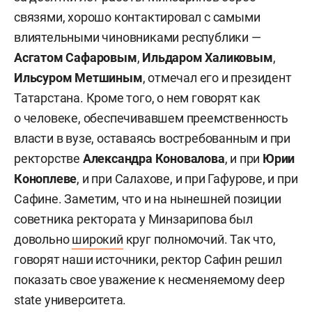
района Республики Татарстан. В 1976-м окончил
связями, хорошо контактировал с самыми
Казанский государственный университет им.
влиятельными чиновниками республики —
Ульянова-Ленина. Ученая степень: доктор
Асгатом Сафаровым
,
Ильдаром Халиковым
,
социологических наук, профессор.
Ильсуром Метшиным
, отмечал его и президент
Татарстана. Кроме того, о нем говорят как
Трудовая деятельность:
о человеке, обеспечивавшем преемственность
1971–1976 — студент Казанского
власти в вузе, оставаясь востребованным и при
государственного университета.
ректорстве
Александра Коновалова
, и при
Юрии
Коноплеве
, и при Салахове, и при
Гафурове, и при
1976–1978 — заместитель секретаря комитета
Сафине. Заметим, что и на нынешней позиции
ВЛКСМ Госуниверситета.
советника ректората у Минзарипова был
довольно
широкий
круг полномочий. Так что,
1978–1981 — секретарь комитета ВЛКСМ
говорят наши источники, ректор Сафин решил
Госуниверситета.
показать свое уважение к несменяемому deep
1981–1984 — аспирант Казанского
state университета.