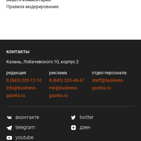
Правила модерирования
.
контакты
Казань, Лобачевского 10, корпус 2
редакция
реклама
отдел персонала
8 (843) 202-12-10
8 (843) 203-48-47
staff@business-
info@business-
mir@business-
gazeta.ru
gazeta.ru
gazeta.ru
вконтакте
twitter
telegram
дзен
youtube