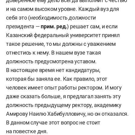
доверенное ему дело всегда выполнит с честью
Государственные награды: медаль «В память
и на самом высоком уровне. Каждый вуз для
1000-летия Казани» (2005), почетное звание
себя это (
необходимость должности
«Заслуженный работник высшей школы
президента
—
прим. ред.
) решает сам, и если
Российской Федерации» (2011), медаль
Казанский федеральный университет принял
«За заслуги в проведении всероссийской
такое решение, то мы должны с уважением
переписи населения 2010 года» (2012), лауреат
отнестись к нему. В нашем вузе такая
премии правительства Российской Федерации
должность предусмотрена уставом.
в области образования (2012).
В настоящее время нет кандидатуры,
которая бы заняла ее. Как правило, этот
человек имеет опыт работы ректором. И могу
даже сказать больше, я предлагал занять эту
должность предыдущему ректору, академику
Амирову Наилю Хабибулловичу, но он отказался.
В данном случае этот вопрос не стоит
на повестке дня.