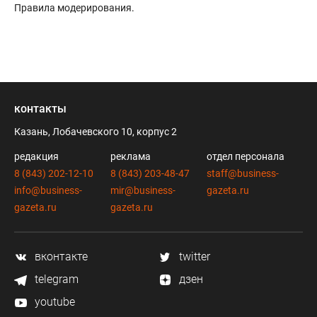
Правила модерирования
.
контакты
Казань, Лобачевского 10, корпус 2
редакция
реклама
отдел персонала
8 (843) 202-12-10
8 (843) 203-48-47
staff@business-
info@business-
mir@business-
gazeta.ru
gazeta.ru
gazeta.ru
вконтакте
twitter
telegram
дзен
youtube