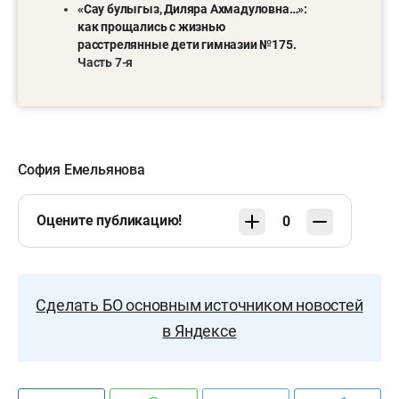
«Сау булыгыз, Диляра Ахмадуловна…»:
как прощались с жизнью
расстрелянные дети гимназии №175.
Часть 7-я
София Емельянова
Оцените публикацию!
0
Сделать БО основным источником новостей
в Яндексе