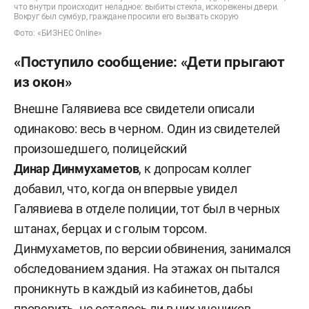
что внутри происходит неладное: выбиты стекла, искорежены двери.
Вокруг был сумбур, граждане просили его вызвать скорую
Фото: «БИЗНЕС Online»
«Поступило сообщение: «Дети прыгают
из окон»
Внешне Галявиева все свидетели описали
одинаково: весь в черном. Один из свидетелей
произошедшего, полицейский
Динар Динмухаметов
, к допросам коллег
добавил, что, когда он впервые увидел
Галявиева в отделе полиции, тот был в черных
штанах, берцах и с голым торсом.
Динмухаметов, по версии обвинения, занимался
обследованием здания. На этажах он пытался
проникнуть в каждый из кабинетов, дабы
проверить, не осталось ли в них учеников.