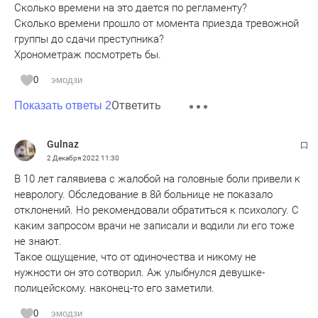
Сколько времени на это дается по регламенту?
// побежал к главному входу. Подняв голову, он увидел
Сколько времени прошло от момента приезда тревожной
двух женщин, которым стал кричать о тревожной кнопке//
группы до сдачи преступника?
Хронометраж посмотреть бы.
Из описания непонятно - зашёл он в вестибюль или он был
лишь у "главного входа" снаружи? Почему он сам не
0
эмодзи
рискнул зайти в вестибюль - а лишь "кричал женщинам,
Ответить
Показать ответы 2
чтобы они нажали тревожную кнопку"? Наверное,
профессиональный полицейский-мужчина быстрее бы
определил где находится тревожная кнопка - и отличит её
Gulnaz
от других разных выключателей и кнопок.
2 Декабря 2022
11:30
В 10 лет галявиева с жалобой на головные боли привели к
//Ему навстречу выбежали двое второклассников. По
неврологу. Обследование в 8й больнице не показало
версии обвинения, он отправил детей к своей машине//
отклонений. Но рекомендовали обратиться к психологу. С
каким запросом врачи не записали и водили ли его тоже
Если он "бросил" свою машину перед школой, а Галявиев
не знают.
периодически палил из окон на улицу - не было ли опасно
Такое ощущение, что от одиночества и никому не
в тёплую майскую погоду детям находиться в автомобиле
нужности он это сотворил. Аж улыбнулся девушке-
перед школой? По-моему ранее писали, что детей тогда
полицейскому. наконец-то его заметили.
эвакуировали дальше, за пределы возможных выстрелов
Галявиева из окон.
0
эмодзи