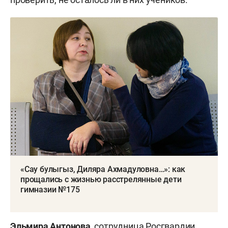
«Сау булыгыз, Диляра Ахмадуловна…»: как
прощались с жизнью расстрелянные дети
гимназии №175
Эльмира Антонова
, сотрудница Росгвардии,