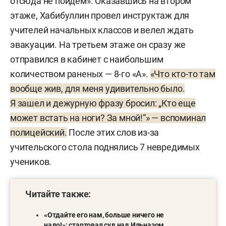
отсюда не пойдем». Оказавшись на втором
этаже, Хабибуллин провел инструктаж для
учителей начальных классов и велел ждать
эвакуации. На третьем этаже он сразу же
отправился в кабинет с наибольшим
количеством раненых — 8-го «А».
«Что кто-то там
вообще жив, для меня удивительно было.
Я зашел и дежурную фразу бросил: „Кто еще
может встать на ноги? За мной!“» — вспоминал
полицейский.
После этих слов из-за
учительского стола поднялись 7 невредимых
учеников.
Читайте также:
«Отдайте его нам, больше ничего не
надо!»: стартовал суд над Ильназом