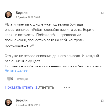
Беркли
2 Декабря 2022
09:07
//В эти минуты к школе уже подъехала бригада
оперативников. «Ребят, одевайте все, что есть. Берите
каски и автоматы. Побежали!» — приказал им
полицейский, полностью взяв на себя контроль
происходившего//
Это уже не первое описание данного эпизода. И каждый
раз он меня смущает.
По тревоге прибыла вооружённая группа - и "ни с того, ни с
Читать далее
сего" начала исполнять приказы случайно оказавшегося
там гражданского мужика?
0
эмодзи
Ответить
Что это за такая тревожная группа, которая по прибытии
Показать ответы 1
на объект пассивно исполняет приказы случайного
гражданского человека? Это какой-то абсурд. Я сам в
Беркли
армии много раз был в составе тревожной группы и
2 Декабря 2022
09:12