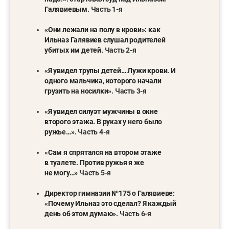
Галявиевым
. Часть 1-я
«Они лежали на полу в крови»: как
Ильназ Галявиев слушал родителей
убитых им детей.
Часть 2-я
«Я увидел трупы детей… Лужи крови. И
одного мальчика, которого начали
грузить на носилки»
. Часть 3-я
«Я увидел силуэт мужчины в окне
второго этажа. В руках у него было
ружье…»
. Часть 4-я
«Сам я спрятался на втором этаже
в туалете. Против ружья я же
не могу…»
Часть 5-я
Директор гимназии №175 о Галявиеве:
«Почему Ильназ это сделал? Я каждый
день об этом думаю».
Часть 6-я