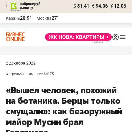
забронируй
$
81.41
€
94.06
¥
12.06
валюту
20.9°
27°
Казань
Москва
2 декабря 2022
#
стрельба в гимназии №175
«Вышел человек, похожий
на ботаника. Берцы только
смущали»: как безоружный
майор Мусин брал