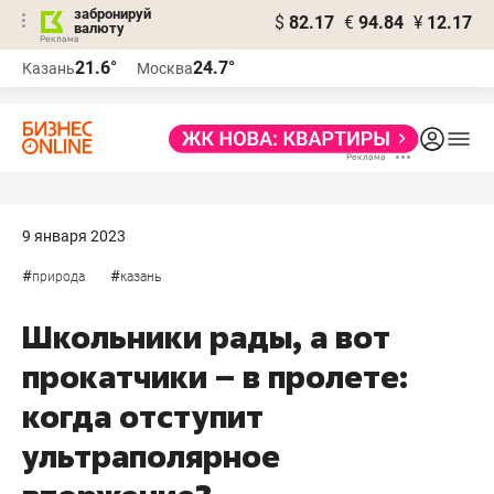
забронируй
$
82.17
€
94.84
¥
12.17
валюту
21.6°
24.7°
Казань
Москва
9 января 2023
#
#
природа
казань
Школьники рады, а вот
прокатчики – в пролете:
когда отступит
ультраполярное