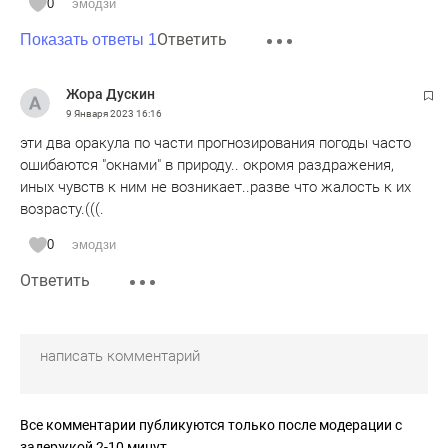
0
эмодзи
Ответить
Показать ответы 1
Жора Дускин
9 Января 2023
16:16
эти два оракула по части прогнозирования погоды часто
ошибаются "окнами" в природу.. окромя раздражения,
иных чувств к ним не возникает..разве что жалость к их
возрасту.(((.
0
эмодзи
Ответить
Все комментарии публикуются только после модерации с
задержкой 2-10 минут.