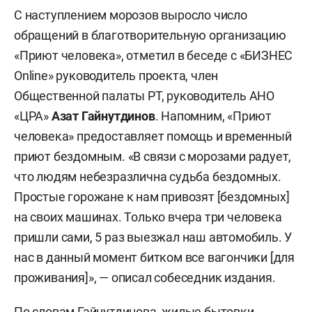
С наступлением морозов выросло число
обращений в благотворительную организацию
«Приют человека», отметил в беседе с «БИЗНЕС
Online» руководитель проекта, член
Общественной палаты РТ, руководитель АНО
«ЦРА»
Азат Гайнутдинов
. Напомним, «Приют
человека» предоставляет помощь и временный
приют бездомным. «В связи с морозами радует,
что людям небезразлична судьба бездомных.
Простые горожане к нам привозят [бездомных]
на своих машинах. Только вчера три человека
пришли сами, 5 раз выезжал наш автомобиль. У
нас в данный момент битком все вагончики [для
проживания]», — описал собеседник издания.
По словам Гайнутдинова, жилые бытовки