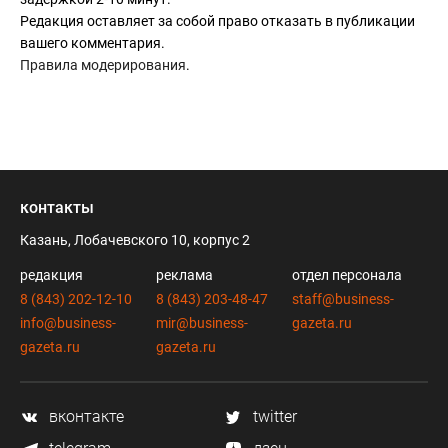
Редакция оставляет за собой право отказать в публикации
вашего комментария.
Правила модерирования
.
контакты
Казань, Лобачевского 10, корпус 2
редакция
реклама
отдел персонала
8 (843) 202-12-10
8 (843) 203-48-47
staff@business-
info@business-
mir@business-
gazeta.ru
gazeta.ru
gazeta.ru
вконтакте
twitter