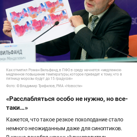
Как отметил Роман Вильфанд, в ПФО в среду начнется «медленное-
медленное повышение температуры, которое приведет к тому, что в
пятницу морозы будут до 15 градусов»
Фото: © Владимир Трефилов, РИА «Новости»
«Расслабляться особо не нужно, но все-
таки…»
Кажется, что такое резкое похолодание стало
немного неожиданным даже для синоптиков.