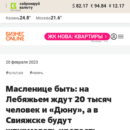
забронируй
$
82.17
€
94.84
¥
12.17
валюту
24.8°
21.6°
Казань
Москва
20 февраля 2023
#
#
культура
казань
Масленице быть: на
Лебяжьем ждут 20 тысяч
человек и «Дюну», а в
Свияжске будут