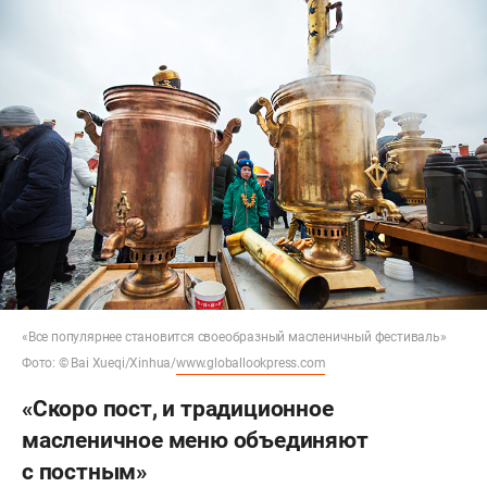
«Все популярнее становится своеобразный масленичный фестиваль»
Фото: © Bai Xueqi/Xinhua/
www.globallookpress.com
«Скоро пост, и традиционное
масленичное меню объединяют
с постным»