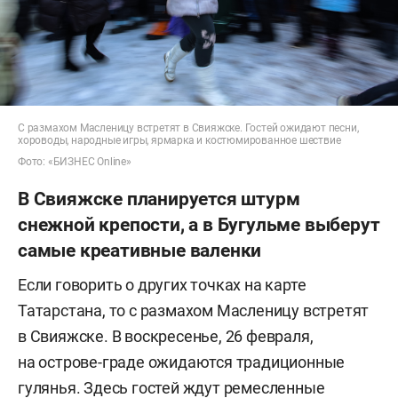
С размахом Масленицу встретят в Свияжске. Гостей ожидают песни,
хороводы, народные игры, ярмарка и костюмированное шествие
Фото: «БИЗНЕС Online»
В Свияжске планируется штурм
снежной крепости, а в Бугульме выберут
самые креативные валенки
Если говорить о других точках на карте
Татарстана, то с размахом Масленицу встретят
в Свияжске. В воскресенье, 26 февраля,
на острове-граде ожидаются традиционные
гулянья. Здесь гостей ждут ремесленные