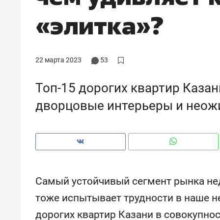
рынки, почему надо знать аксакал
«элитка»?
чем интересен Оман?
22 марта 2023
53
Топ-15 дорогих квартир Казани
дворцовые интерьеры и неож
Рекомендуем
Рекоме
Самый устойчивый сегмент рынка н
Как ГК «МИР ГРУПП» и ВТБ
150 ка
тоже испытывает трудности в наше н
создают оазис жилого
ID вме
дорогих квартир Казани в совокупно
комфорта под Казанью
безоп