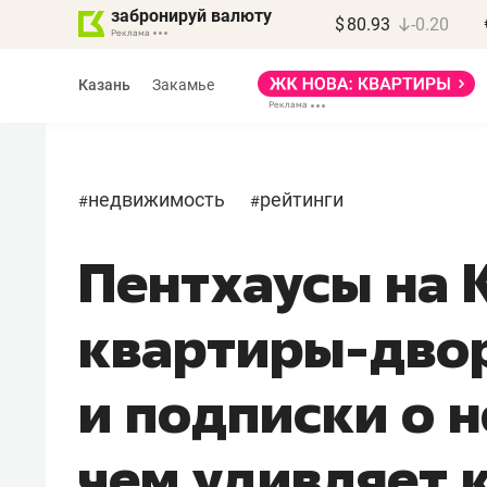
забронируй валюту
$
80.93
-0.20
Казань
Закамье
недвижимость
рейтинги
#
#
Пентхаусы на 
Василь Мазитов
МАРТ
квартиры-дво
«Не зная местных
правил, бизнес может
и подписки о 
потерять минимум
полгода»
чем удивляет 
Как бизнесу выйти на зарубежные