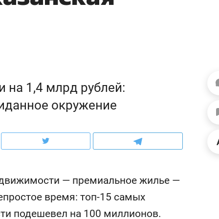
ов и
о трехкратном росте цен, дотошных
школьной формы о конт
клиентах и чудных запросах мастеров
налогах и развитии без 
 на 1,4 млрд рублей:
иданное окружение
ндуем
Рекомендуем
едвижимости — премиальное жилье —
мер до квартиры и Face
Опыт выживания в дик
епростое время: топ-15 самых
сто ключа: какой будет
природе, работа
сти подешевел на 100 миллионов.
асность в ЖК «Нова»
с ментальным и физич