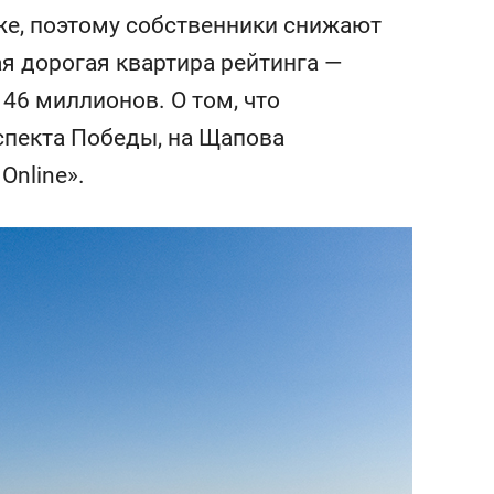
состоянием как основа
же, поэтому собственники снижают
антихрупких команд
я дорогая квартира рейтинга —
 46 миллионов. О том, что
спекта Победы, на Щапова
Online».