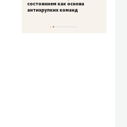
«Гонка Героев»
Казан