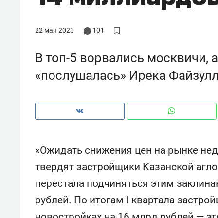
рынки, почему надо знать аксакал
чем интересен Оман?
22 мая 2023
101
В топ-5 ворвались москвичи, 
«послушалась» Ирека Файзулл
«Ожидать снижения цен на рынке нед
твердят застройщики Казанской агло
Рекомендуем
Рекоме
перестала подчиняться этим заклина
Как ГК «МИР ГРУПП» и ВТБ
150 ка
рублей. По итогам I квартала застро
создают оазис жилого
ID вме
комфорта под Казанью
безоп
новостройках на 16 млрд рублей — эт