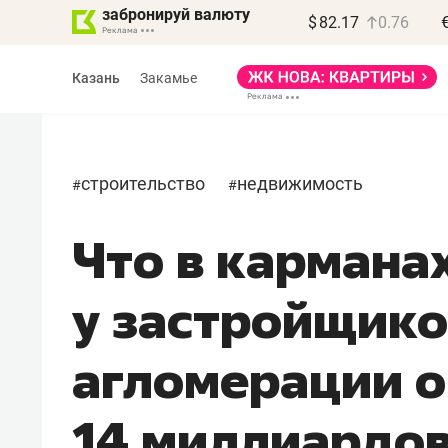
забронируй валюту
$
82.17
0.76
Казань
Закамье
строительство
недвижимость
#
#
Что в кармана
Василь Мазитов
МАРТ
у застройщико
«Не зная местных
правил, бизнес может
агломерации о
потерять минимум
полгода»
14 миллиардов
Как бизнесу выйти на зарубежные