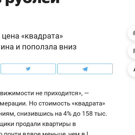
ов и
о трехкратном росте цен, дотошных
школьной формы о конт
клиентах и чудных запросах мастеров
налогах и развитии без 
а цена «квадрата»
ина и поползла вниз
вижимости не приходится», —
мерации. Но стоимость «квадрата»
ндуем
Рекомендуем
ниям, снизившись на 4% до 158 тыс.
мер до квартиры и Face
Опыт выживания в дик
йщики продали квартиры в
сто ключа: какой будет
природе, работа
асность в ЖК «Нова»
с ментальным и физич
о почти вдвое меньше, чем в I