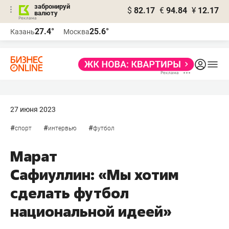
забронируй
$
82.17
€
94.84
¥
12.17
валюту
27.4°
25.6°
Казань
Москва
27 июня 2023
#
#
#
спорт
интервью
футбол
Марат
Сафиуллин: «Мы хотим
сделать футбол
национальной идеей»