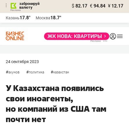
забронируй
$
82.17
€
94.84
¥
12.17
валюту
17.8°
18.7°
Казань
Москва
24 сентября 2023
#
#
#
ахунов
политика
казахстан
У Казахстана появились
свои иноагенты,
но компаний из США там
почти нет