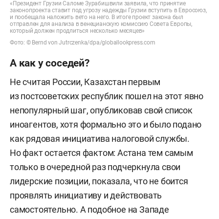
«Президент Грузии Саломе Зурабишвили заявила, что принятие
законопроекта ставит под угрозу надежды Грузии вступить в Евросоюз,
и пообещала наложить вето на него. В итоге проект закона был
отправлен для анализа в венецианскую комиссию Совета Европы,
который должен продлиться несколько месяцев»
Фото: © Bernd von Jutrczenka/dpa/globallookpress.com
А как у соседей?
Не считая России, Казахстан первым
из постсоветских республик пошел на этот явно
непопулярный шаг, опубликовав свой список
иноагентов, хотя формально это и было подано
как рядовая инициатива налоговой службы.
Но факт остается фактом: Астана тем самым
только в очередной раз подчеркнула свои
лидерские позиции, показала, что не боится
проявлять инициативу и действовать
самостоятельно. А подобное на Западе