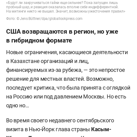
«Будут ли закручиваться гайки еще сильнее? Пока запущен лишь
пробный шар, и реакция оказалась вполне себе индифферентной.
На митинги никто не вышел. Значит, возможны ужесточения правил»
Фото: © Jens Büttner/dpa/globallookpress.com
США возвращаются в регион, но уже
в гибридном формате
Новые ограничения, касающиеся деятельности
в Казахстане организаций и лиц,
финансируемых из-за рубежа, — это непростое
решение для местных властей. Возможно,
последует критика, что была принята с оглядкой
на Россию или под давлением Москвы. Но есть
одно но…
Во время своего недавнего сентябрьского
визита в Нью-Йорк глава страны
Касым-