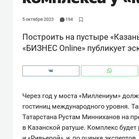
рынки, почему надо знать аксакал
чем интересен Оман?
5 октября 2023
194
Построить на пустыре «Казан
«БИЗНЕС Online» публикует эс
Через год у моста «Миллениум» дол
гостиниц международного уровня. Та
Рекомендуем
Рекоме
Татарстана Рустам Минниханов на пр
Как ГК «МИР ГРУПП» и ВТБ
150 ка
в Казанской ратуше. Комплекс буде
создают оазис жилого
ID вме
комфорта под Казанью
безоп
и «Ривьерой», и, по оценке эксперто