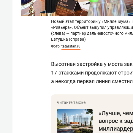
Новый этап территории у «Миллениума» н
«Ривьера». Объект выкупил управляющий
(слева) — партнер дальневосточного ми
Евтушка (справа)
Фото:
tatarstan.ru
Высотная застройка у моста за
17-этажками продолжают строи
а некогда первая линия сместил
«Лучше, чем
вопрос к за
миллиардер