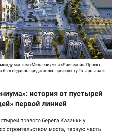
е между мостом «Миллениум» и «Ривьерой». Проект
 был недавно представлен президенту Татарстана и
ениума»: история от пустырей
ей» первой линией
стырей правого берега Казанки у
со строительством моста, первую часть