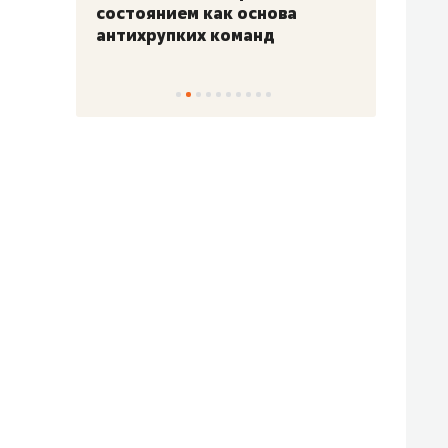
«Гонка Героев»
Казан