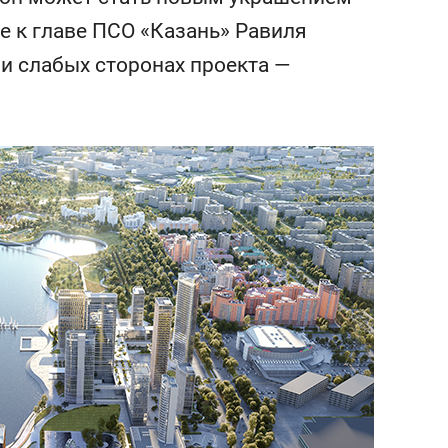
состоянием как основа
ие к главе ПСО «Казань» Равиля
антихрупких команд
и слабых сторонах проекта —