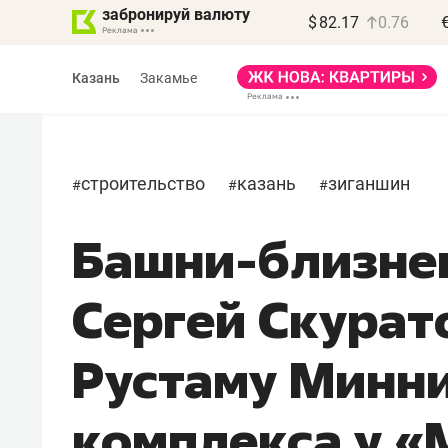
забронируй валюту
$
82.17
0.76
Казань
Закамье
строительство
казань
зиганшин
#
#
#
Башни-близнец
Василь Мазитов
МАРТ
Сергей Скурат
«Не зная местных
правил, бизнес может
Рустаму Минни
потерять минимум
полгода»
комплекса у 
Как бизнесу выйти на зарубежные