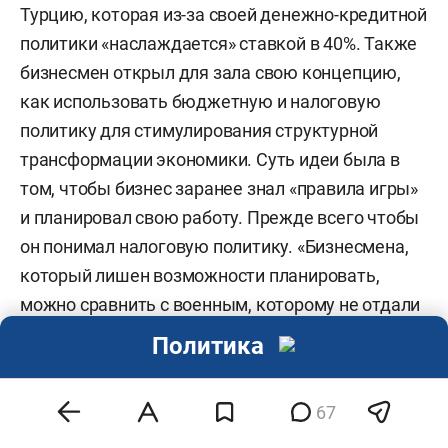
Турцию, которая из-за своей денежно-кредитной
политики «наслаждается» ставкой в 40%. Также
бизнесмен открыл для зала свою концепцию,
как использовать бюджетную и налоговую
политику для стимулирования структурной
трансформации экономики. Суть идеи была в
том, чтобы бизнес заранее знал «правила игры»
и планировал свою работу. Прежде всего чтобы
он понимал налоговую политику. «Бизнесмена,
который лишен возможности планировать,
можно сравнить с военным, которому не отдали
приказ. Он деградирует», — отметил Потанин. И
Политика
призвал кабмин обеспечить «определенный
период стабильности» в налогах на 5–7 лет. Если
67
налоги все-таки надо повышать, то делать это