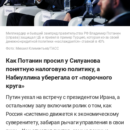
Миллиардер и бывший зампред правительства РФ Владимир Потанин
(справа) защищал ЦБ и привел в пример Турцию, которая из-за своей
денежно-кредитной политики «наслаждается» ставкой в 40%
Фото: Михаил Климентьев/ТАСС
Как Потанин просил у Силуанова
понятную налоговую политику, а
Набиуллина уберегала от «порочного
круга»
Путин уехал на встречу с президентом Ирана, а
остальному залу включили ролик о том, как
Россия «системно движется к экономическому
суверенитету, забирая рычаги управления в свои