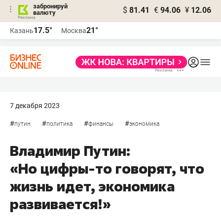
забронируй
$
81.41
€
94.06
¥
12.06
валюту
17.5°
21°
Казань
Москва
7 декабря 2023
#
#
#
#
путин
политика
финансы
экономика
Владимир Путин:
«Но цифры-то говорят, что
жизнь идет, экономика
развивается!»