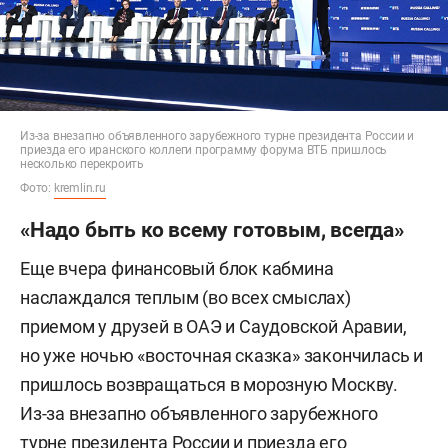
Из-за внезапно объявленного зарубежного турне президента России и
приезда его иранского коллеги программу форума ВТБ пришлось
несколько перекроить
Фото:
kremlin.ru
«Надо быть ко всему готовым, всегда»
Еще вчера финансовый блок кабмина
наслаждался теплым (во всех смыслах)
приемом у друзей в ОАЭ и Саудовской Аравии,
но уже ночью «восточная сказка» закончилась и
пришлось возвращаться в морозную Москву.
Из-за внезапно объявленного зарубежного
турне президента России и приезда его