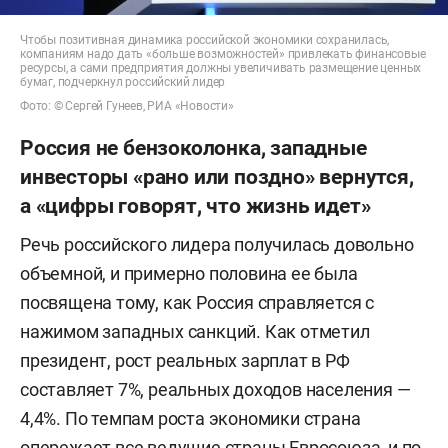
Чтобы позитивная динамика российской экономики сохранилась,
компаниям надо дать «больше возможностей» привлекать финансовые
ресурсы, а сами предприятия должны увеличивать размещение ценных
бумаг, подчеркнул российский лидер
Фото: © Сергей Гунеев, РИА «Новости»
Россия не бензоколонка, западные
инвесторы «рано или поздно» вернутся,
а «цифры говорят, что жизнь идет»
Речь российского лидера получилась довольно
объемной, и примерно половина ее была
посвящена тому, как Россия справляется с
нажимом западных санкций. Как отметил
президент, рост реальных зарплат в РФ
составляет 7%, реальных доходов населения —
4,4%. По темпам роста экономики страна
опережает все ведущие страны Евросоюза, и по