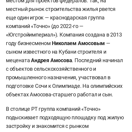
местом для проектов федералов. Так, на
местный рынок строительства жилья рвется
еще один игрок — краснодарская группа
компаний «Точно» (до 2022-го —
«Югстройимпериал»). Компания создана в 2013
году бизнесменом
Николаем Амосовым
—
сыном известного на Кубани строителя и
мецената
Андрея Амосова
. Последний начинал
с объектов сельскохозяйственного и
промышленного назначения, участвовал в
подготовке Сочи к Олимпиаде. На олимпийских
объектах Амосова-старшего работал и сын.
В столице РТ группа компаний «Точно»
подыскивает подходящую площадку под жилую
застройку и знакомится с рынком