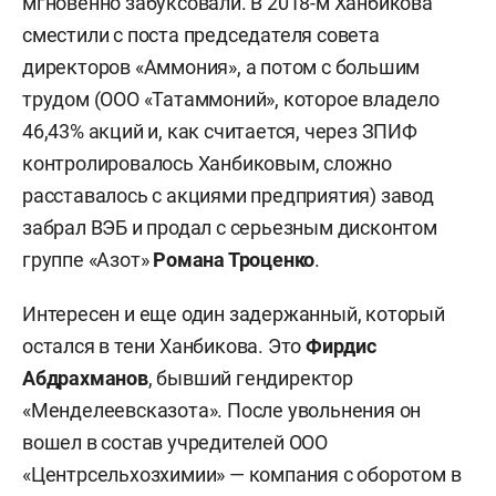
мгновенно забуксовали. В 2018-м Ханбикова
сместили с поста председателя совета
директоров «Аммония», а потом с большим
трудом (ООО «Татаммоний», которое владело
46,43% акций и, как считается, через ЗПИФ
контролировалось Ханбиковым, сложно
расставалось с акциями предприятия) завод
забрал ВЭБ и продал с серьезным дисконтом
группе «Азот»
Романа Троценко
.
Интересен и еще один задержанный, который
остался в тени Ханбикова. Это
Фирдис
Абдрахманов
, бывший гендиректор
«Менделеевсказота». После увольнения он
вошел в состав учредителей ООО
«Центрсельхозхимии» — компания с оборотом в