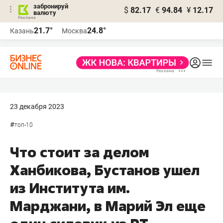
забронируй
$
82.17
€
94.84
¥
12.17
валюту
21.7°
24.8°
Казань
Москва
23 декабря 2023
#
топ-10
Что стоит за делом
Ханбикова, Бустанов ушел
из Института им.
Марджани, в Марий Эл еще