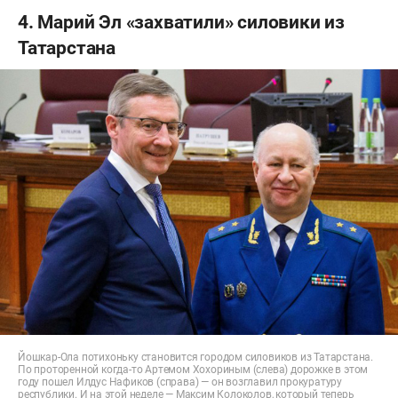
4. Марий Эл «захватили» силовики из
Татарстана
Йошкар-Ола потихоньку становится городом силовиков из Татарстана.
По проторенной когда-то Артемом Хохориным (слева) дорожке в этом
году пошел Илдус Нафиков (справа) — он возглавил прокуратуру
республики. И на этой неделе — Максим Колоколов, который теперь