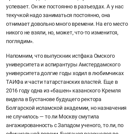
успевает. Он же постоянно в разъездах. А у нас
текучкой надо заниматься постоянно, она
отнимает довольно много времени. На его место
никого не взяли, но, может, что-то изменится,
поглядим».
Напомним, что выпускник истфака Омского
университета и аспирантуры Амстердамского
университета долгие годы ходил в любимчиках
ТАИФа и части татарстанских властей. Еще в
2016 году одна из «башен» казанского Кремля
видела в Бустанове будущего ректора
Болгарской исламской академии, но назначения
не случилось — то ли Москву смутила
ангажированность с Западом ученого, то ли, по
официальной версии, Бустанов разошелся во