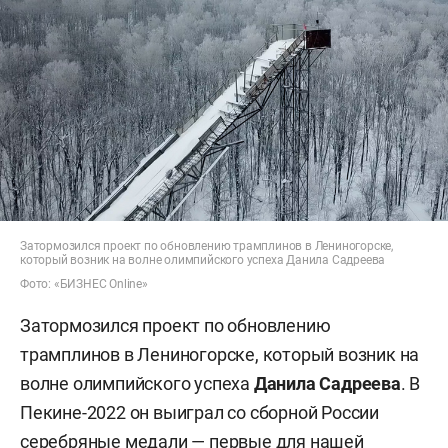
Затормозился проект по обновлению трамплинов в Лениногорске,
который возник на волне олимпийского успеха Данила Садреева
Фото: «БИЗНЕС Online»
Затормозился проект по обновлению
трамплинов в Лениногорске, который возник на
волне олимпийского успеха
Данила Садреева
. В
Пекине-2022 он выиграл со сборной России
серебряные медали — первые для нашей