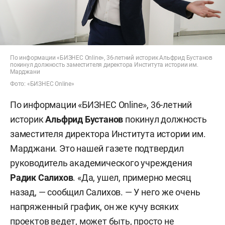
По информации «БИЗНЕС Online», 36-летний историк Альфрид Бустанов
покинул должность заместителя директора Института истории им.
Марджани
Фото: «БИЗНЕС Online»
По информации «БИЗНЕС Online», 36-летний
историк
Альфрид Бустанов
покинул должность
заместителя директора Института истории им.
Марджани. Это нашей газете подтвердил
руководитель академического учреждения
Радик Салихов
. «Да, ушел, примерно месяц
назад, — сообщил Салихов. — У него же очень
напряженный график, он же кучу всяких
проектов ведет, может быть, просто не