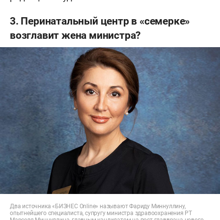
3. Перинатальный центр в «семерке»
возглавит жена министра?
Два источника «БИЗНЕС Online» называют Фариду Миннуллину,
опытнейшего специалиста, супругу министра здравоохранения РТ
Марселя Миннуллина, главным кандидатом на пост главврача нового