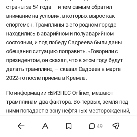
страны за 54 года — и тем самым обратил
внимание на условия, в которых вырос как
спортсмен. Трамплины в его родном городе
находились в аварийном и полуаварийном
состоянии, и под победу Садреева были даны
обещания ситуацию поправить. «Говорили с
президентом, он сказал, что в этом году будут
делать трамплин», — сказал Садреев в марте
2022-го после приема в Кремле.
По информации «БИЗНЕС Online», мешают
трамплинам два фактора. Во-первых, земля под
ними попадает в зону нефтяных месторождений,
что затрудняет любые строительные работы.
49
«Основная проблема — титул земли», — говорил