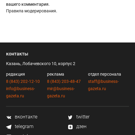
вашего комментария.
Правила модерирования
.
контакты
Казань, Лобачевского 10, корпус 2
редакция
реклама
отдел персонала
8 (843) 202-12-10
8 (843) 203-48-47
staff@business-
info@business-
mir@business-
gazeta.ru
gazeta.ru
gazeta.ru
вконтакте
twitter
telegram
дзен