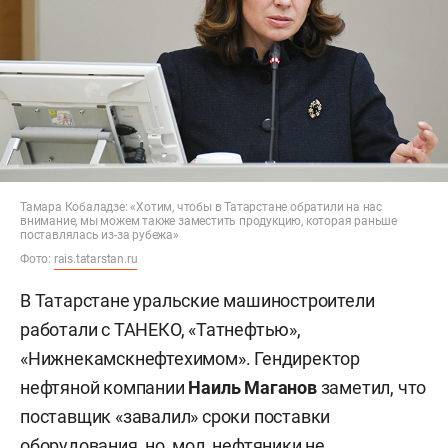
Тамара Кобаладзе: «Хотим, чтобы в Татарстане обратили на нас
внимание, мы можем также заместить продукцию, которая раньше
поставлялась из-за рубежа»
Фото:
rais.tatarstan.ru
В Татарстане уральские машиностроители
работали с ТАНЕКО, «Татнефтью»,
«Нижнекамскнефтехимом». Гендиректор
нефтяной компании
Наиль Маганов
заметил, что
поставщик «завалил» сроки поставки
оборудования, но, мол, нефтяники не