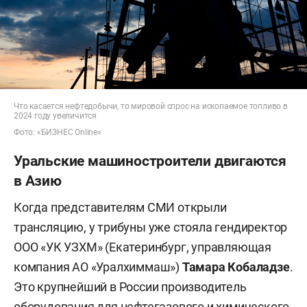
Что касается нефтедобычи, то мировой спрос на ископаемое топливо в
2024 году увеличится
Фото: «БИЗНЕС Online»
Уральские машиностроители двигаются
в Азию
Когда представителям СМИ открыли
трансляцию, у трибуны уже стояла гендиректор
ООО «УК УЗХМ» (Екатеринбург, управляющая
компания АО «Уралхиммаш»)
Тамара Кобаладзе
.
Это крупнейший в России производитель
оборудования для нефтегазового и химического