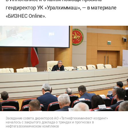
гендиректор УК «Уралхиммаш», — в материале
«БИЗНЕС Online».
Заседание совета директоров АО «Татнефтехиминвест-холдинг»
началось с закрытого доклада о трендах и прогнозах в
нефтегазохимическом комплексе