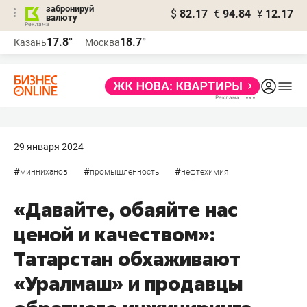
забронируй
$
82.17
€
94.84
¥
12.17
валюту
17.8°
18.7°
Казань
Москва
29 января 2024
#
#
#
минниханов
промышленность
нефтехимия
«Давайте, обаяйте нас
ценой и качеством»:
Татарстан обхаживают
«Уралмаш» и продавцы