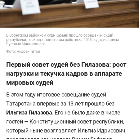
В Советском районном суде Казани прошло совещании судей
республики, посвященное итогам работы за 2023 год, с участием
Рустама Минниханова
Фото: Андрей Титов
Первый совет судей без Гилазова: рост
нагрузки и текучка кадров в аппарате
мировых судей
В этом году итоговое совещание судей
Татарстана впервые за 13 лет прошло без
Ильгиза Гилазова
. Его не было даже в числе
гостей — Конституционный совет республики,
который ныне возглавляет Ильгиз Идрисович,