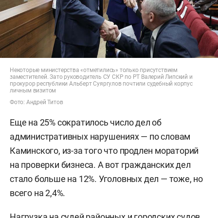
Некоторые министерства «отметились» только присутствием
заместителей. Зато руководитель СУ СКР по РТ Валерий Липский и
прокурор республики Альберт Суяргулов почтили судебный корпус
личным визитом
Фото: Андрей Титов
Еще на 25% сократилось число дел об
административных нарушениях — по словам
Каминского, из-за того что продлен мораторий
на проверки бизнеса. А вот гражданских дел
стало больше на 12%. Уголовных дел — тоже, но
всего на 2,4%.
Нагрузка на судей районных и городских судов