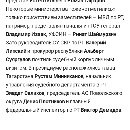
представлял его коллега
Роман Гафаров
.
Некоторые министерства тоже «отметились»
только присутствием заместителей — МВД по РТ,
например, представлял начальник ГСУ генерал
Владимир Изаак
, УФСИН —
Ринат Шаймурзин
.
Зато руководитель СУ СКР по РТ
Валерий
Липский
и прокурор республики
Альберт
Суяргулов
почтили судебный корпус личным
визитом. В президиуме расположились глава
Татарстана
Рустам Минниханов
, начальник
управления судебного департамента в РТ
Зявдат Салихов
, председатель АС Поволжского
округа
Денис Плотников
и главный
федеральный инспектор по РТ
Виктор Демидов
.