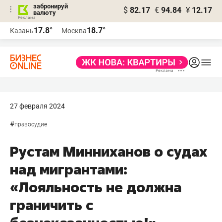
забронируй
$
82.17
€
94.84
¥
12.17
валюту
17.8°
18.7°
Казань
Москва
27 февраля 2024
#
правосудие
Рустам Минниханов о судах
над мигрантами:
«Лояльность не должна
граничить с