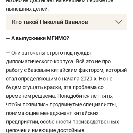
но оно не достигает на внешнем периметре
нынешних целей.
Кто такой Николай Вавилов
Николай Вавилов
— китаевед, выпускник
— А выпускники МГИМО?
Восточного факультета Санкт-Петербургского
государственного университета. Более 10 лет
— Они заточены строго под нужды
проработал в пяти провинциях Китая, в том
дипломатического корпуса. Всё это не про
числе в информационном агентстве Синьхуа
работу с базовым китайским фактором, который
(Пекин). Автор монографий «Российско-цинские
стал определяющим с начала 2020-х. Но не
отношения (1644–1911)» и «Некоронованные
будем сгущать краски, эта проблема со
короли Красного Китая. Кланы и политические
временем решаема. Понадобится лет пять,
группы КНР».
чтобы появились продвинутые специалисты,
понимающие менеджмент китайских
предприятий, особенности производственных
цепочек и имеющие достойные