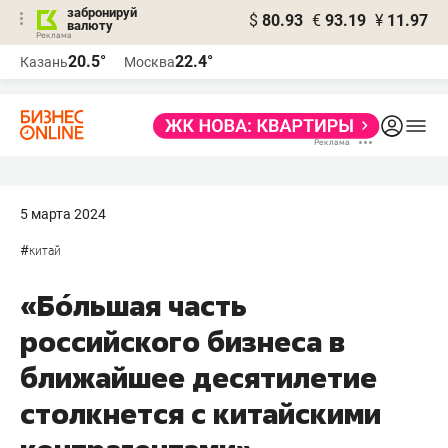
забронируй
$
80.93
€
93.19
¥
11.97
валюту
20.5°
22.4°
Казань
Москва
5 марта 2024
#
китай
«Бо́льшая часть
российского бизнеса в
ближайшее десятилетие
столкнется с китайскими