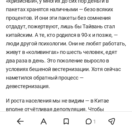
«кризисный», у многих до сих пор деньги в
пакетах хранятся наличными — безо всяких
процентов. И они эти пакеты без сомнения
отдадут, пожертвуют, лишь бы Тайвань стал
китайским. А те, кто родился в 90-х и позже, —
люди другой психологии. Они не любят работать,
живут в «коливингах» по шесть человек, едят
два раза в день. Это поколение выросло в
условиях бешеной вестернизации. Хотя сейчас
наметился обратный процесс —
девестернизация.
И роста населения мы не видим — в Китае
вполне отчётливая депопуляция. Чтобы
минимизировать эту тенденцию, председатель
1
КПК Си Цзиньпин развернул программу