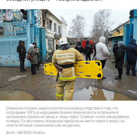
Спорным сторона защиты посчитала вывод следствия о том, что
сотрудники ЧОПа в нарушение правил безопасности позвонили в
экстренные службы не сразу, а лишь через 12 минут после обнаружения
пожара. По ее словам, пожарные прибыли на место через 6 минут, но
спасти пятерых охранников уже не удалось
Фото: «БИЗНЕС Online»