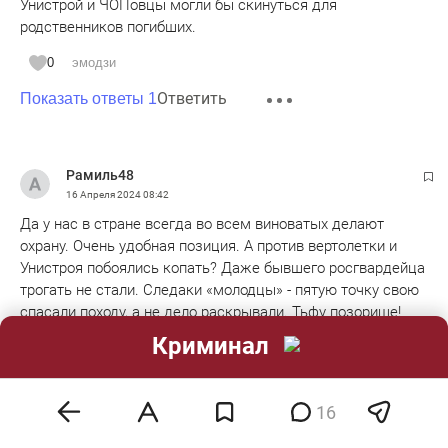
Унистрой и ЧОПовцы могли бы скинуться для
родственников погибших.
0
эмодзи
Ответить
Показать ответы 1
Рамиль48
16 Апреля 2024
08:42
Да у нас в стране всегда во всем виноватых делают
охрану. Очень удобная позиция. А против вертолетки и
Унистроя побоялись копать? Даже бывшего росгвардейца
трогать не стали. Следаки «молодцы» - пятую точку свою
спасали походу, а не дело раскрывали. Тьфу позорище!
Криминал
Жалко охранников, жалко родственников, жалко
директора ЧОПа - она походу вообще не при делах.
16
0
эмодзи