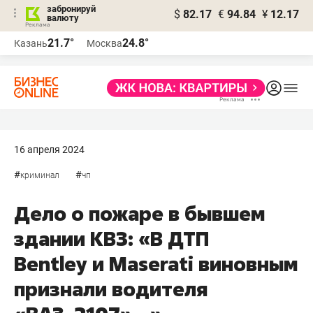
забронируй
$
82.17
€
94.84
¥
12.17
валюту
21.7°
24.8°
Казань
Москва
16 апреля 2024
#
#
криминал
чп
Дело о пожаре в бывшем
здании КВЗ: «В ДТП
Bentley и Maserati виновным
признали водителя