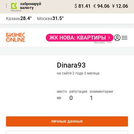
забронируй
$
81.41
€
94.06
¥
12.06
валюту
28.4°
31.5°
Казань
Москва
Dinara93
на сайте 2 года 3 месяца
место
репутация
комментарии
∞
0
1
личные данные