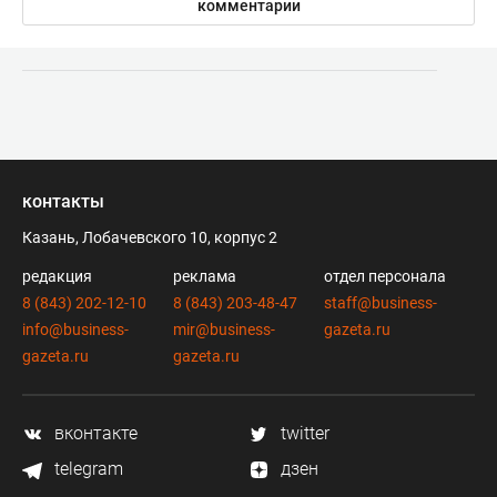
комментарии
контакты
Казань, Лобачевского 10, корпус 2
редакция
реклама
отдел персонала
8 (843) 202-12-10
8 (843) 203-48-47
staff@business-
info@business-
mir@business-
gazeta.ru
gazeta.ru
gazeta.ru
вконтакте
twitter
telegram
дзен