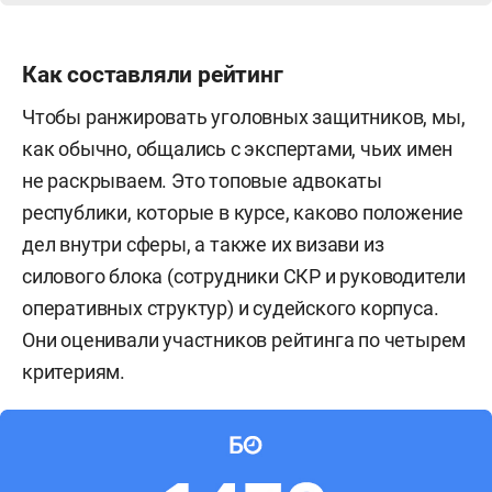
Алтай тогда была установлена сумма в 500 тыс.
рублей. Таковую спикер посчитал оправданной:
Как составляли рейтинг
во-первых, в Республике Алтай самая
Чтобы ранжировать уголовных защитников, мы,
малочисленная палата — на тот момент (и
как обычно, общались с экспертами, чьих имен
сейчас) в ней числилось 63 адвоката.
не раскрываем. Это топовые адвокаты
Соответственно, за год или даже несколько лет
республики, которые в курсе, каково положение
в нее может никто и не поступить, а значит, не
дел внутри сферы, а также их визави из
будет взносов, и со стороны палаты такая сумма
силового блока (сотрудники СКР и руководители
первого взноса — «протекционистские меры»,
оперативных структур) и судейского корпуса.
указывает автор.
Они оценивали участников рейтинга по четырем
В Татарстане, по данным Адвокатской палаты
критериям.
РТ, на 1 февраля 2024-го 1 470 адвокатов (в
прошлом году в этот же период — 1 429).