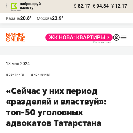
забронируй
$
82.17
€
94.84
¥
12.17
валюту
20.8°
23.9°
Казань
Москва
13 мая 2024
#
#
рейтинги
криминал
«Сейчас у них период
«разделяй и властвуй»:
топ-50 уголовных
адвокатов Татарстана