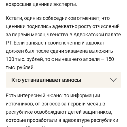
возросшие ценники эксперты.
Кстати, один из собеседников отмечает, что
ценники поднялись адекватно росту отчислений
за первый месяц членства в Адвокатской палате
РТ. Если раньше новоиспеченный адвокат
должен был после сдачи экзамена выложить
100 тыс. рублей, то с нынешнего апреля — 150
тыс. рублей.
Кто устанавливает взносы
Решение о размере взносов принимается на
Есть интересный нюанс: по информации
конференции Адвокатской палаты региона. Эти
источников, от взносов за первый месяц в
деньги идут на общие нужды палаты. В каждом
республике освобождают детей защитников,
регионе взносы разные, в открытом доступе
которые проработали в адвокатуре республики
данных о них нет. За первый месяц членства в