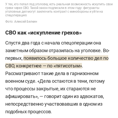
У тех, кто попал под уголовку, есть реальная возможность искупить свои
грехи через СВО. Такой закон подписали в этом году: фигуранты
уголовных дел могут заключить контракт с минобороны и уйти на
спецоперацию
Фото: Алексей Белкин
СВО как «искупление грехов»
Спустя два года с начала спецоперации она
заметным образом отразилась на уголовке. Во-
первых,
появилось большое количество дел по
СВО, конкретнее — по «пятисотым»
.
Рассматривают такие дела в гарнизонном
военном суде. «Дела остаются в тени, потому
что процессы закрытые, их стараются не
афишировать», — говорит один из адвокатов,
непосредственно участвовавших в одном из
подобных процессов.