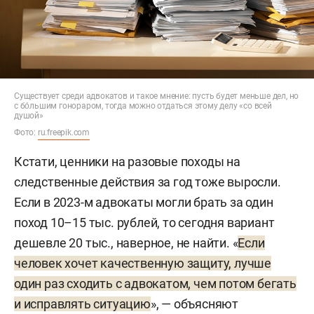
Существует среди адвокатов и такое мнение: пусть будет меньше дел, но
с бо́льшим гонораром, тогда можно отдаться этому делу «со всей
душой»
Фото:
ru.freepik.com
Кстати, ценники на разовые походы на
следственные действия за год тоже выросли.
Если в 2023-м адвокаты могли брать за один
поход 10–15 тыс. рублей, то сегодня вариант
дешевле 20 тыс., наверное, не найти. «
Если
человек хочет качественную защиту, лучше
один раз сходить с адвокатом, чем потом бегать
и исправлять ситуацию
», — объясняют