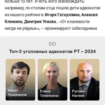
больше 10 лет. И есть кого освобождать:
Адвокатской палате гражданин, только
например, по стопам отца пошли дети адвокатов
получивший статус адвоката, платит одну сумму
из нашего рейтинга:
Игоря Гатауллина
,
Алексея
(в Татарстане с 1 апреля 2024 года это 150 тыс.
Клюкина
,
Дмитрия Ускова
… «От клановости
рублей), а затем каждый месяц — другую (в
нигде не уйдешь», — иронизируют собеседники.
зависимости от того, где он числится: если в
коллегии адвокатов или адвокатских бюро, то
2,8 тыс. в месяц, если в адвокатских кабинетах
— 3,3 тыс. в месяц).
Дискуссии о размере отчислений за первый
месяц ведутся не первый год. Например, еще в
2020-м заместитель председателя комиссии
Федеральной палаты адвокатов РФ
Нвер
Гаспарян
указывал, что взносы по регионам на
тот момент варьировались от 50 тыс. до 200
тыс. рублей, а в Палате адвокатов Республики