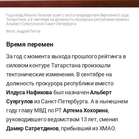
Год назад Ильгиз Гилазов ушел с поста председателя Верховного суда
Татарстана, а в сентябре на должность прокурора республики приехал
Альберт Суяргулов из Санкт-Петербурга
Фото: Андрей Титов
Время перемен
За год с момента выхода прошлого рейтинга в
силовом контуре Татарстана произошли
тектонические изменения. В сентябре на
должность прокурора республики вместо
Илдуса Нафикова
был назначен
Альберт
Суяргулов
из Санкт-Петербурга. А в нынешнем
году главу МВД по РТ
Артема Хохорина
,
руководившего ведомством 13 лет, сменил
Дамир Сатретдинов
, прибывший из ХМАО.