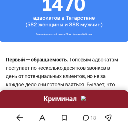
Первый — обращаемость.
Топовым адвокатам
поступает по несколько десятков звонков в
день от потенциальных клиентов, но не за
каждое дело они готовы взяться. Бывает, что
люди целенаправленно идут к конкретному
Криминал
адвокату и готовы заплатить любую сумму.
Такова сила сарафанного радио — основного
«двигателя» адвокатского имени. Бывает, что
18
даже топовым адвокатам приходится