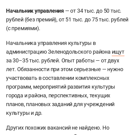
служащему в соответствии с присвоенным
классным чином — 1,6 тыс. рублей, надбавки к
Начальник управления
— от 34 тыс. до 50 тыс.
должностному окладу за выслугу лет
рублей (без премий), от 51 тыс. до 75 тыс. рублей
муниципальным служащим — 4,6 тыс. рублей,
(с премиями).
ежемесячного денежного поощрения в 4,1 тыс.
Начальника управления культуры в
рублей, компенсационной выплаты за
администрацию Зеленодольского района
ищут
ненормированный рабочий день в 462 рубля и
за 30–35 тыс. рублей. Опыт работы — от двух
надбавки к окладу за особые условия
лет. Обязанности при этом серьезные — нужно
муниципальной службы в 1,6 тыс. рублей.
участвовать в составлении комплексных
Ежемесячно в этом районе каждому сотруднику
программ, мероприятий развития культуры
выплачивается премия в 0,5 оклада — это плюс
города и района, перспективных, текущих
11,5 тыс. рублей. А раз в квартал положена
планов, плановых заданий для учреждений
премия в размере одного оклада — это еще по
культуры и др.
7,6 тыс. рублей в месяц. В среднем по году
Других похожих вакансий не найдено. Но
начальнику отдела дотягивают зарплату до 55