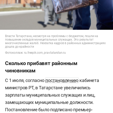
Власти Татарстана, несмотря на проблемы с бюджетом, пошли на
повышение окладов муниципальных служащих. Это результат
многочисленных жалоб. Нехватка кадров в районных администрациях
дошла до крайности
Фотоколлаж: ru.freepik.com, prav.tatarstan.ru
Сколько прибавят районным
чиновникам
С 1 июля, согласно
постановлению
кабинета
министров РТ, в Татарстане увеличились
зарплаты муниципальных служащих и лиц,
замещающих муниципальные должности.
Постановление было подписано премьер-