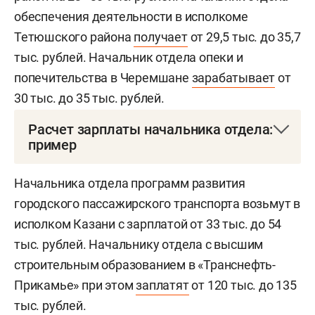
обеспечения деятельности в исполкоме
Тетюшского района
получает
от 29,5 тыс. до 35,7
тыс. рублей. Начальник отдела опеки и
попечительства в Черемшане
зарабатывает
от
30 тыс. до 35 тыс. рублей.
Расчет зарплаты начальника отдела:
пример
В распоряжении «БИЗНЕС Online» оказалась
Начальника отдела программ развития
расчетка начальника отдела одного из
городского пассажирского транспорта возьмут в
республиканских муниципалитетов с
исполком Казани с зарплатой от 33 тыс. до 54
населением до 100 тыс. человек. Голая зарплата
тыс. рублей. Начальнику отдела с высшим
у него выходит 35,5 тыс. рублей. Она
строительным образованием в «Транснефть-
складывается из оклада в 23 тыс. рублей,
Прикамье» при этом
заплатят
от 120 тыс. до 135
ежемесячной надбавки муниципальному
тыс. рублей.