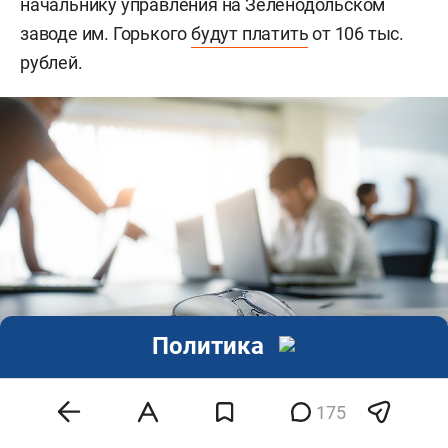
начальнику управления на Зеленодольском
тыс. рублей в месяц.
заводе им. Горького
будут платить
от 106 тыс.
рублей.
Политика
175
Руководитель исполкома в районе с населением до 100 тыс. человек
зарабатывает 75–78 тыс. рублей (с премией — 100 тыс. рублей). В