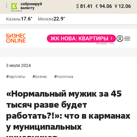
забронируй
$
81.41
€
94.06
¥
12.06
валюту
17.6°
22.9°
Казань
Москва
3 июля 2024
#
#
#
зарплаты
бизнес
политика
«Нормальный мужик за 45
тысяч разве будет
работать?!»: что в карманах
у муниципальных