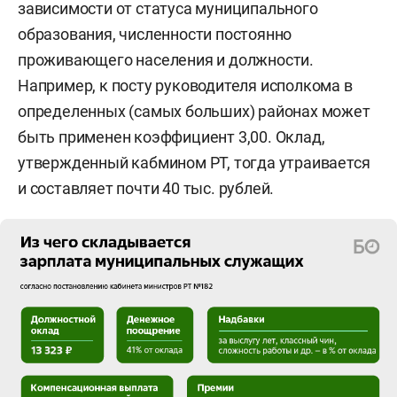
зависимости от статуса муниципального
человек), Набережные Челны — ко второй (от
образования, численности постоянно
500 тыс. до 1 млн человек), Нижнекамск — к
проживающего населения и должности.
третьей (от 250 тыс. до 500 тыс. человек).
Например, к посту руководителя исполкома в
Самый маленький район РТ — Атнинский — с
определенных (самых больших) районах может
населением менее 15 тыс. человек относится к
быть применен коэффициент 3,00. Оклад,
7-й группе.
утвержденный кабмином РТ, тогда утраивается
и составляет почти 40 тыс. рублей.