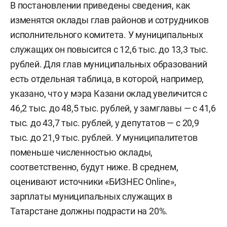
В постановлении приведены сведения, как
службы РТ, муниципальные служащие работают
изменятся оклады глав районов и сотрудников
в аппарате представительного органа,
исполнительного комитета. У муниципальных
исполнительном комитете, аппарате
служащих он повысится с 12,6 тыс. до 13,3 тыс.
исполнительного комитета, иных органах
рублей. Для глав муниципальных образований
местного самоуправления, аппарате иного
есть отдельная таблица, в которой, например,
органа местного самоуправления, аппарате
указано, что у мэра Казани оклад увеличится с
избирательной комиссии. В этом тексте мы чаще
46,2 тыс. до 48,5 тыс. рублей, у замглавы — с 41,6
всего называем их сотрудниками исполкома.
тыс. до 43,7 тыс. рублей, у депутатов — с 20,9
тыс. до 21,9 тыс. рублей. У муниципалитетов
поменьше численностью оклады,
А вот кто такие лица, замещающие
соответственно, будут ниже. В среднем,
муниципальные должности? Согласно ч. 1 ст. 2
оценивают источники «БИЗНЕС Online»,
федерального закона №131-ФЗ, лицами,
зарплаты муниципальных служащих в
замещающими муниципальную должность,
Татарстане должны подрасти на 20%.
являются депутат, член выборного органа