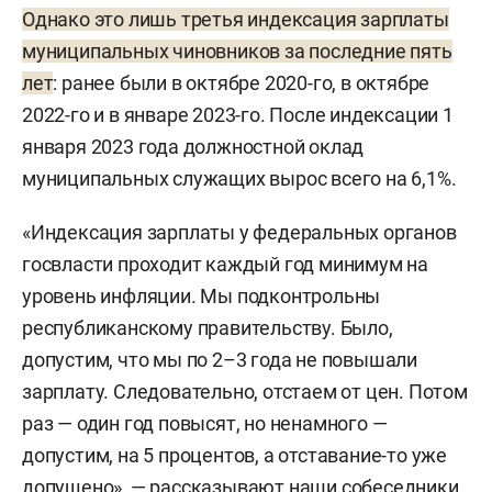
местного самоуправления, выборное
Однако это лишь третья индексация зарплаты
должностное лицо местного самоуправления,
муниципальных чиновников за последние пять
член избирательной комиссии муниципального
лет
: ранее были в октябре 2020-го, в октябре
образования, действующей на постоянной
2022-го и в январе 2023-го. После индексации 1
основе и являющейся юридическим лицом, с
января 2023 года должностной оклад
правом решающего голоса, работающий в
муниципальных служащих вырос всего на 6,1%.
комиссии на постоянной (штатной) основе. Грубо
«Индексация зарплаты у федеральных органов
говоря, это главы муниципального образования,
госвласти проходит каждый год минимум на
их заместители, депутаты, сотрудники
уровень инфляции. Мы подконтрольны
Контрольно-счетной палаты.
республиканскому правительству. Было,
допустим, что мы по 2–3 года не повышали
зарплату. Следовательно, отстаем от цен. Потом
раз — один год повысят, но ненамного —
допустим, на 5 процентов, а отставание-то уже
допущено», — рассказывают наши собеседники