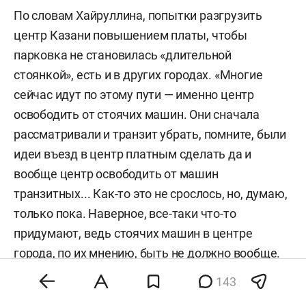
По словам Хайруллина, попытки разгрузить
центр Казани повышением платы, чтобы
парковка не становилась «длительной
стоянкой», есть и в других городах. «Многие
сейчас идут по этому пути — именно центр
освободить от стоячих машин. Они сначала
рассматривали и транзит убрать, помните, были
идеи въезд в центр платным сделать да и
вообще центр освободить от машин
транзитных... Как-то это не срослось, но, думаю,
только пока. Наверное, все-таки что-то
придумают, ведь стоячих машин в центре
города, по их мнению, быть не должно вообще.
Только так: час-два — и все, уехал, и нечего там
143
делать», — добавил представитель ФАР в