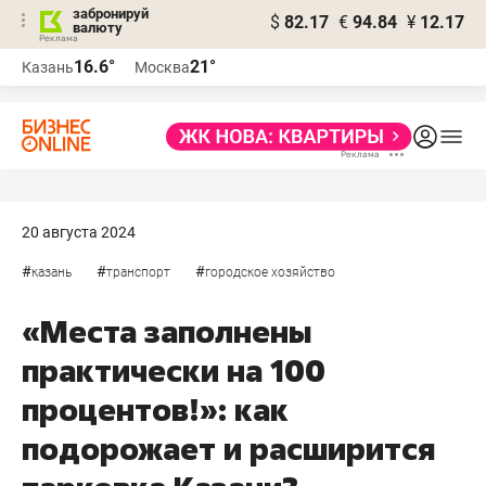
забронируй
$
82.17
€
94.84
¥
12.17
валюту
16.6°
21°
Казань
Москва
20 августа 2024
#
#
#
казань
транспорт
городское хозяйство
«Места заполнены
практически на 100
процентов!»: как
подорожает и расширится