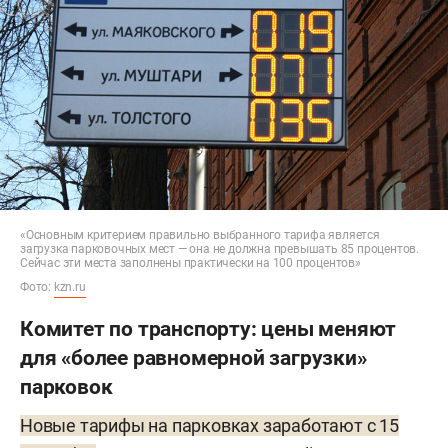
«Основным критерием правильно выбранного тарифа является
загрузка парковочных мест — она не должна превышать 85 процентов.
Сейчас эти места заполнены практически на 100 процентов»
Фото:
kzn.ru
Комитет по транспорту: цены меняют
для «более равномерной загрузки»
парковок
Новые тарифы на парковках заработают с 15